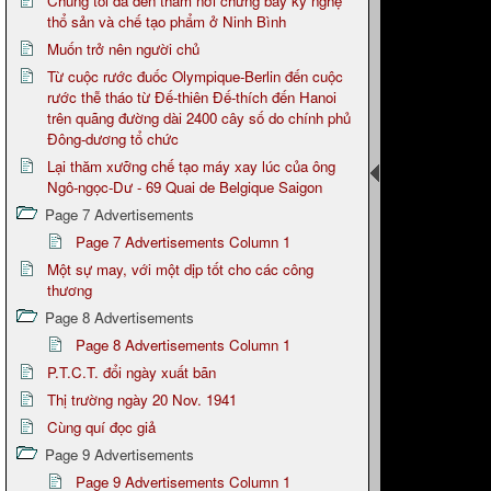
Chúng tôi đã đến thăm nơi chưng bày kỷ nghệ
thổ sản và chế tạo phẩm ở Ninh Bình
Muốn trở nên người chủ
Từ cuộc rước đuốc Olympique-Berlin đến cuộc
rước thễ tháo từ Đế-thiên Đế-thích đến Hanoi
trên quãng đường dài 2400 cây số do chính phủ
Đông-dương tổ chức
Lại thăm xưỡng chế tạo máy xay lúc của ông
Ngô-ngọc-Dư - 69 Quai de Belgique Saigon
Page 7 Advertisements
Page 7 Advertisements Column 1
Một sự may, với một dịp tốt cho các công
thương
Page 8 Advertisements
Page 8 Advertisements Column 1
P.T.C.T. đổi ngày xuất bãn
Thị trường ngày 20 Nov. 1941
Cùng quí đọc giả
Page 9 Advertisements
Page 9 Advertisements Column 1