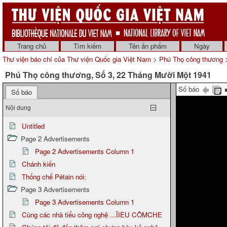
Trang chủ
Tìm kiếm
Tên ấn phẩm
Ngày
Thư viện báo chí của Thư viện Quốc gia Việt Nam
>
Phú Thọ công thương
>
Phú Thọ công thương, Số 3, 22 Tháng Mười Một 1941
Số báo
Số báo
Nội dung
Untitled
Page 2 Advertisements
Page 2 Advertisements Column 1
Chánh kiến
Thống chế Pétain nói:
Page 3 Advertisements
Page 3 Advertisements Column 1
Cùng các nhà tiểu công nghệ ...ĨIÈU CÔMCHE