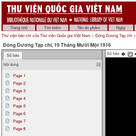
Trang chủ
Tìm kiếm
Tên ấn phẩm
Ngày
Thư viện báo chí của Thư viện Quốc gia Việt Nam
>
Đông Dương Tạp chí
>
Đông Dương Tạp chí, 19 Tháng Mười Một 1916
Số báo
Số báo
Nội dung
Page 1
Page 2
Page 3
Page 4
Page 5
Page 6
Page 7
Page 8