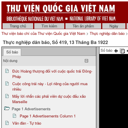
Trang chủ
Tìm kiếm
Tên ấn phẩm
Ngày
Thư viện báo chí của Thư viện Quốc gia Việt Nam
>
Thực nghiệp dân báo
>
Thực nghiệp dân báo, Số 419, 13 Tháng Ba 1922
Số báo
Số báo
Nội dung
Đức Hoàng thượng đối với cuộc quốc trái Đông-
Pháp
Cuộc công trái này - Lợi riêng của người mua
nhiều
Mấy lời nhắn các phái viên dự cuộc đấu xảo
Marseille
Page 1 Advertisements
Page 1 Advertisements Column 1
Văn đàn - Tự trào