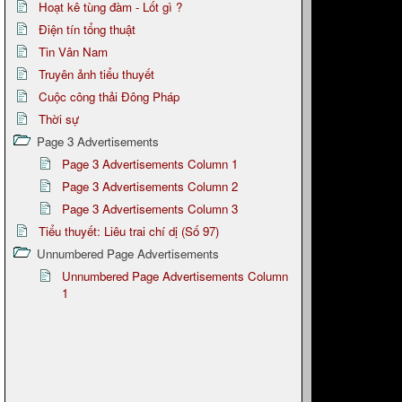
Hoạt kê tùng đàm - Lốt gì ?
Điện tín tổng thuật
Tin Vân Nam
Truyên ảnh tiểu thuyết
Cuộc công thải Đông Pháp
Thời sự
Page 3 Advertisements
Page 3 Advertisements Column 1
Page 3 Advertisements Column 2
Page 3 Advertisements Column 3
Tiểu thuyết: Liêu trai chí dị (Số 97)
Unnumbered Page Advertisements
Unnumbered Page Advertisements Column
1