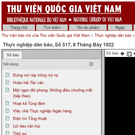
Trang chủ
Tìm kiếm
Tên ấn phẩm
Ngày
Thư viện báo chí của Thư viện Quốc gia Việt Nam
>
Thực nghiệp dân báo
>
Thực nghiệp dân báo, Số 517, 8 Tháng Bảy 1922
Số báo
Số báo
Nội dung
Đứng núi này trông núi nọ
Hoàn hải Tân văn
Một ngọn đồi phong: Những điều chướng mắt
(tiếp theo)
Hoạt kê Tùng đàm
Việc nhà Thực nghiệp Ngân hàng
Điện tín Tổng thuật
Lời dao cần kíp
Thời sự