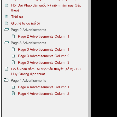
Hội Đại Pháp dân quốc kỷ niệm năm nay (tiếp
theo)
Thời sự
Giọt lệ tự do (số 5)
Page 2 Advertisements
Page 2 Advertisements Column 1
Page 3 Advertisements
Page 3 Advertisements Column 1
Page 3 Advertisements Column 2
Page 3 Advertisements Column 3
Cô ả khâu đầm: Ái tình tiểu thuyết (số 5) - Bùi
Huy Cường dịch thuật
Page 4 Advertisements
Page 4 Advertisements Column 1
Page 4 Advertisements Column 2