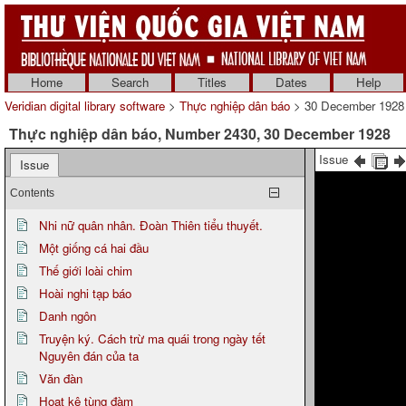
Home
Search
Titles
Dates
Help
Veridian digital library software
>
Thực nghiệp dân báo
> 30 December 1928
Thực nghiệp dân báo, Number 2430, 30 December 1928
Issue
Issue
Contents
Nhi nữ quân nhân. Đoàn Thiên tiểu thuyết.
Một giống cá hai đầu
Thế giới loài chim
Hoài nghi tạp báo
Danh ngôn
Truyện ký. Cách trừ ma quái trong ngày tết
Nguyên đán của ta
Văn đàn
Hoạt kê tùng đàm