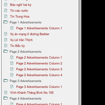
Báo nghỉ hai kỳ
Tin các nước
Tin Trung Hoa
Page 1 Advertisements
Page 1 Advertisements Column 1
Vụ án mạng ở đường Barbier
Vụ Lê Văn Thịnh
Tin Bắc kỳ
Page 2 Advertisements
Page 2 Advertisements Column 1
Page 2 Advertisements Column 2
Page 2 Advertisements Column 3
Page 2 Advertisements Column 4
Page 3 Advertisements
Page 3 Advertisements Column 1
Vĩnh Khánh Thăng Bình No 105
Page 4 Advertisements
Page 4 Advertisements Column 1