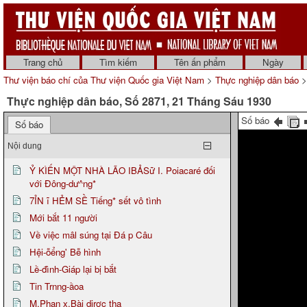
Trang chủ
Tìm kiếm
Tên ấn phẩm
Ngày
Thư viện báo chí của Thư viện Quốc gia Việt Nam
>
Thực nghiệp dân báo
>
Thực nghiệp dân báo, Số 2871, 21 Tháng Sáu 1930
Số báo
Số báo
Nội dung
Ỷ KÌẾN MỘT NHÀ LÃO IBẢSữ I. Poiacaré đối
với Đông-dư^ng*
7ỈN ĩ HẺM SỀ Tiếng* sết vô tình
Mới bắt 11 người
Về việc mâl súng tại Đá p Câu
Hệi-ỗểng' Bễ hình
Lề-đình-Giáp lại bị bắt
Tin Trnng-ầoa
M.Phan x.Bài dirợc tha