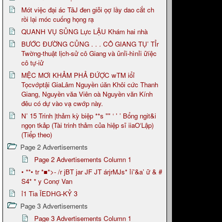
Mót việc đại ác TâJ đen giỗi ọợ lầy dao cắt ch
rồi lại móc cuống họng rạ
QUANH VỤ SỦNG Lực LẬU Khám hai nhà
BƯỚC ĐƯỜNG CỦNG . . . CÔ GIANG TỤ’ TỈr
Twờng-thuật lịch-sử cô Giang và ũnỉi-hìnỉi ữíệc
cô tự-iử
MỆC MƠI KHẢM PHẢ ĐỨỢC wTM iổỉ
Tọcvớptậi GiaLâm Nguyền úăn Khôi cức Thanh
Giang, Nguyền văa Viên oà Nguyền văn Kính
đêu có dự vào vạ cwớp này.
N’ 15 Trinh |thảm kỳ biệp **s "" ‘ ' ’ Bổng ngit&i
ngọn tkảp (Tài trinh thảm của hiệp sĩ iiaO‘Lập)
(Tiểp theo)
Page 2 Advertisements
Page 2 Advertisements Column 1
• **• tr *■*>- /r jBT jar JF JT árjrMJs* ỉí'&a’ ữ & #
S4* * y Conợ Van
ỉ1 Tia ĨEDHG-KỶ 3
Page 3 Advertisements
Page 3 Advertisements Column 1