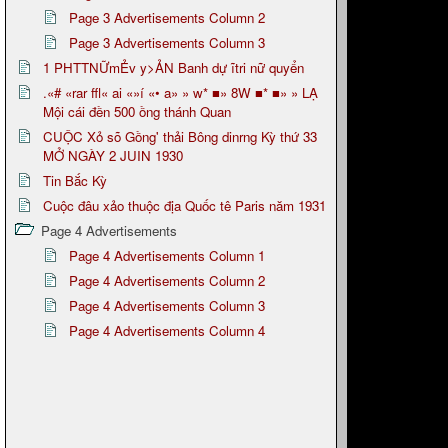
Page 3 Advertisements Column 2
Page 3 Advertisements Column 3
1 PHTTNỮmẺv y>ẢN Banh dự ĩtri nữ quyển
.«# «rar ffl« ai «»í «• a» » w* ■» 8W ■* ■» » LẠ
Mội cái đền 500 ồng thánh Quan
CUỘC Xỏ sõ Gồng' thải Bông dinrng Kỳ thứ 33
MỞ NGÀY 2 JUIN 1930
Tin Bắc Kỳ
Cuộc đâu xảo thuộc địa Quốc tê Paris năm 1931
Page 4 Advertisements
Page 4 Advertisements Column 1
Page 4 Advertisements Column 2
Page 4 Advertisements Column 3
Page 4 Advertisements Column 4