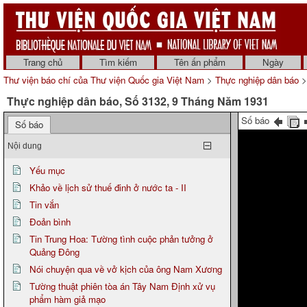
Trang chủ
Tìm kiếm
Tên ấn phẩm
Ngày
Thư viện báo chí của Thư viện Quốc gia Việt Nam
>
Thực nghiệp dân báo
>
Thực nghiệp dân báo, Số 3132, 9 Tháng Năm 1931
Số báo
Số báo
Nội dung
Yếu mục
Khảo về lịch sử thuế đinh ở nước ta - II
Tin vắn
Đoản bình
Tin Trung Hoa: Tường tình cuộc phản tưởng ở
Quảng Đông
Nói chuyện qua về vở kịch của ông Nam Xương
Tường thuật phiên tòa án Tây Nam Định xử vụ
phẩm hàm giả mạo