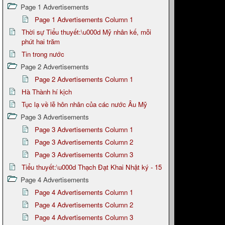
Page 1 Advertisements
Page 1 Advertisements Column 1
Thời sự Tiểu thuyết:\u000d Mỹ nhân kế, mỗi
phút hai trăm
Tin trong nước
Page 2 Advertisements
Page 2 Advertisements Column 1
Hà Thành hí kịch
Tục lạ về lễ hôn nhân của các nước Âu Mỹ
Page 3 Advertisements
Page 3 Advertisements Column 1
Page 3 Advertisements Column 2
Page 3 Advertisements Column 3
Tiểu thuyết:\u000d Thạch Đạt Khai Nhật ký - 15
Page 4 Advertisements
Page 4 Advertisements Column 1
Page 4 Advertisements Column 2
Page 4 Advertisements Column 3