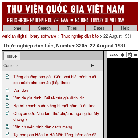
Home
Search
Titles
Dates
Help
Veridian digital library software
>
Thực nghiệp dân báo
> 22 August 1931
Thực nghiệp dân báo, Number 3205, 22 August 1931
Issue
Issue
Contents
Tiếng chuông bạn gái: Cần phải biết cách nuôi
con cách cho con ăn (tiếp theo)
Văn đàn
Vấn đề gia đình: Cái tệ của gia đình lớn
Người khách buôn vàng bị một năm tù án treo
Chuyện đời: Nhà làm thơ chực ru ngủ người Mỹ
chăng ?
Vẫn chuyện bình dân cách mạng
Tại nhà pha Hỏa Lò Hà Nội: Tăng thêm các đồ