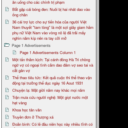
ăn uống cho các chính trị phạm
Bắt gặp cái bóng đen: Nuôi bị hai nhát dao vào
ống chân
36 cái trợ lực cho sự tiến hóa của người Việt
Nam thuyết "tam tòng" là một sợi giây giam hãm
phụ nữ Việt Nam vào vòng nô lệ đã trải mấy
nghìn năm kíp nên ra tay cởi mở
Page 1 Advertisements
Page 1 Advertisements Column 1
Một tấn thảm kịch: Tại cánh đồng Hà Tri chồng
ngờ vợ có ngoại tình cảm dao đâm vợ seo tai và
cắt gân vợ
Thể thao tiêu tức: Kết quả cuộc thi thể thao vận
động tại trưởng thể dục ngày 16 Aout 1931
Chuyện lạ: Mặt giời năm nay khác mọi năm
Trận mưa cứu người nghệ: Một giọt nước một
hạt vàng
Khoa học tân văn
Truyền đơn ở Thượng xá
Đoản bình: Có lẽ đầu niên học này nhiều tỉnh có