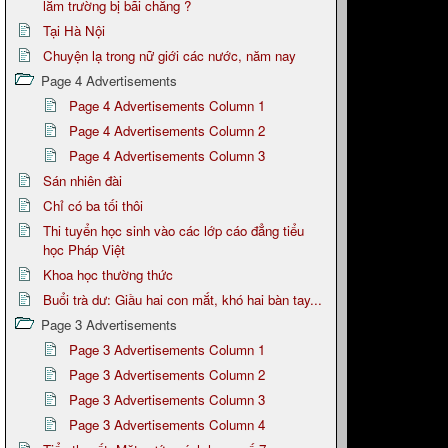
lắm trường bị bãi chăng ?
Tại Hà Nội
Chuyện lạ trong nữ giới các nước, năm nay
Page 4 Advertisements
Page 4 Advertisements Column 1
Page 4 Advertisements Column 2
Page 4 Advertisements Column 3
Sán nhiên đài
Chỉ có ba tối thôi
Thi tuyển học sinh vào các lớp cáo đẳng tiểu
học Pháp Việt
Khoa học thường thức
Buổi trà dư: Giầu hai con mắt, khó hai bàn tay...
Page 3 Advertisements
Page 3 Advertisements Column 1
Page 3 Advertisements Column 2
Page 3 Advertisements Column 3
Page 3 Advertisements Column 4