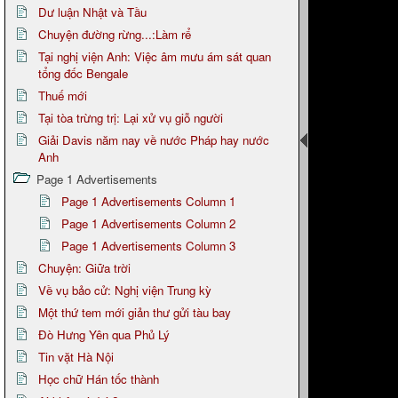
Dư luận Nhật và Tầu
Chuyện đường rừng...:Làm rể
Tại nghị viện Anh: Việc âm mưu ám sát quan
tổng đốc Bengale
Thuế mới
Tại tòa trừng trị: Lại xử vụ giỗ người
Giải Davis năm nay về nước Pháp hay nước
Anh
Page 1 Advertisements
Page 1 Advertisements Column 1
Page 1 Advertisements Column 2
Page 1 Advertisements Column 3
Chuyện: Giữa trời
Về vụ bảo cử: Nghị viện Trung kỳ
Một thứ tem mới giản thư gửi tàu bay
Đò Hưng Yên qua Phủ Lý
Tin vặt Hà Nội
Học chữ Hán tốc thành