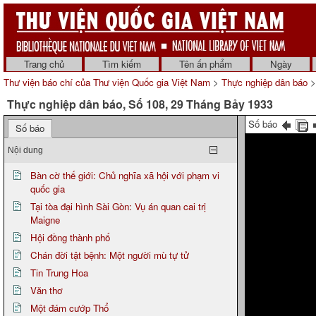
Trang chủ
Tìm kiếm
Tên ấn phẩm
Ngày
Thư viện báo chí của Thư viện Quốc gia Việt Nam
>
Thực nghiệp dân báo
>
Thực nghiệp dân báo, Số 108, 29 Tháng Bảy 1933
Số báo
Số báo
Nội dung
Bàn cờ thế giới: Chủ nghĩa xã hội với phạm vi
quốc gia
Tại tòa đại hình Sài Gòn: Vụ án quan cai trị
Maigne
Hội đồng thành phố
Chán đời tật bệnh: Một người mù tự tử
Tin Trung Hoa
Văn thơ
Một đám cướp Thổ