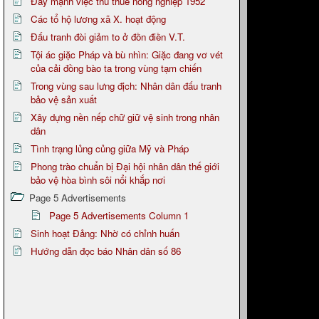
Đẩy mạnh việc thu thuế nông nghiệp 1952
Các tổ hộ lương xã X. hoạt động
Đấu tranh đòi giảm to ở đồn điền V.T.
Tội ác giặc Pháp và bù nhìn: Giặc đang vơ vét
của cải đồng bào ta trong vùng tạm chiến
Trong vùng sau lưng địch: Nhân dân đấu tranh
bảo vệ sản xuất
Xây dựng nền nếp chữ giữ vệ sinh trong nhân
dân
Tình trạng lủng củng giữa Mỹ và Pháp
Phong trào chuẩn bị Đại hội nhân dân thế giới
bảo vệ hòa bình sôi nổi khắp nơi
Page 5 Advertisements
Page 5 Advertisements Column 1
Sinh hoạt Đảng: Nhờ có chỉnh huấn
Hướng dẫn đọc báo Nhân dân số 86