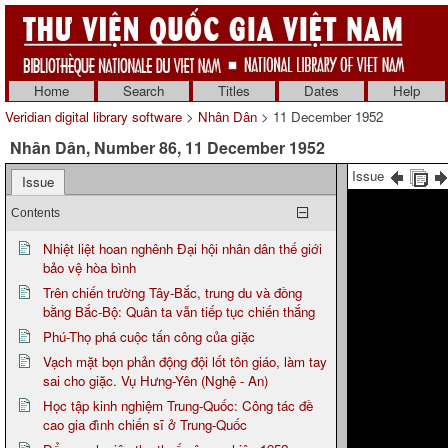
Home
Search
Titles
Dates
Help
Veridian digital library software
>
Nhân Dân
> 11 December 1952
Nhân Dân, Number 86, 11 December 1952
Issue
Issue
Contents
Nhiệt liệt hoan nghênh Đại hội nhân dân thế giới
bảo vệ hòa bình
Trên chiến trường Tây-Bắc, trung du và đồng
bằng Bắc-Bộ: Quân ta vẫn tiếp tục chiến thắng
Phú-Thọ phá cuộc tấn công của giặc
Vạch mặt bọn phản động đội lốt tôn giáo, làm tay
sai cho giặc. Vụ Hưng-Yên (Nghệ - An)
Học tập kinh nghiệm Trung-Quốc: Công tác đề
cao gia đình chiến sĩ ở Trung-Quốc