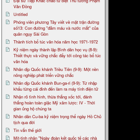
Đại sứ Tiệp Khắc chào từ biệt Thủ tướng Phạm
Văn Đồng
Untitled
Phóng viên phương Tây viết về mặt trận đường
số13: Con đường "đẫm máu và nước mắt" của
quân ngụy Sài Gòn
Thành tích bổ túc văn hóa năm học 1971-1972
Kỷ niệm ngày thành lập Bình dân học vụ (8-9):
Thiết thực và vững chắc đẩy tới công tác bổ túc
văn hóa
Nhân dịp Quốc khánh Triều Tiên (9-9): Một nền
nông nghiệp phát triển vững chắc
Nhân dịp Quốc khánh Bun-ga-ri (9-9): Từ nhập
khẩu từng cái đinh đến làm ra máy tính điện tử
Nhận rõ tình hình, thừa thắng xốc tới, đánh
thắng hoàn toàn giặc Mỹ xâm lược: IV - Thời
gian ủng hộ chúng ta
Nhân dân Cu-ba kỷ niệm trọng thể ngày Hồ Chủ
tịch qua đời
Tin vắn thế giới
Mít-tinh nhân "Ngày đoàn kết quốc tế các nhà