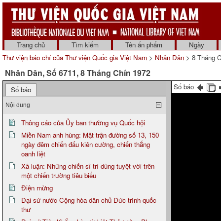
Trang chủ
Tìm kiếm
Tên ấn phẩm
Ngày
Thư viện báo chí của Thư viện Quốc gia Việt Nam
>
Nhân Dân
> 8 Tháng C
Nhân Dân, Số 6711, 8 Tháng Chín 1972
Số báo
Số báo
Nội dung
Thông cáo của Ủy ban thường vụ Quốc hội
Miền Nam anh hùng: Mặt trận đường số 13, 150
ngày đêm chiến đấu kiên cường, chiến thắng
oanh liệt
Xã luận: Những chiến sĩ trí dũng tuyệt vời trên
một chiến trường tiêu biểu
Điện mừng
Đại sứ nước Cộng hòa dân chủ Đức trình quốc
thư