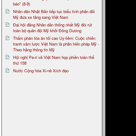
báo" (8-9)
Nhân dân Nhật Bản tiếp tục biểu tình phản đối
Mỹ đưa xe tăng sang Việt Nam
Đại hội đảng Nhân dân thống nhất Mỹ đòi rút
toàn bộ quân đội Mỹ khỏi Đông Dương
Thẩm phán tòa án tối cao Uy-liêm: Cuộc chiến
tranh xâm lược Việt Nam là phản hiến pháp Mỹ -
Theo hãng thông tin Mỹ
Hội nghị Pa-ri về Việt Nam họp phiên toàn thể
thứ 158
Nước Cộng hòa Xi-nê Xích đạo