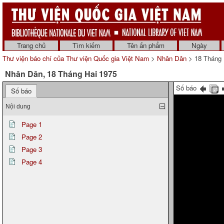
Trang chủ
Tìm kiếm
Tên ấn phẩm
Ngày
Thư viện báo chí của Thư viện Quốc gia Việt Nam
>
Nhân Dân
> 18 Tháng 
Nhân Dân, 18 Tháng Hai 1975
Số báo
Số báo
Nội dung
Page 1
Page 2
Page 3
Page 4