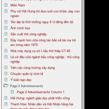
Miền Nam
Phụ nữ Hải Hưng thi đua nuôi con khỏe, dạy con
ngoan
Tên đại tá tỉnh trưởng ngụy ở U-đông đền tội
Ảnh minh họa
Sản xuất thủ công nghiệp
Đẩy mạnh hơn nữa công tác bảo vệ bà mẹ trẻ
em trong năm 1975
Nhà máy dụng cụ sô I nấu thử thép CT.45
Là cờ đầu của ngành tiểu công nghiệp - thủ công
nghiệp
Trên các công trường xây dựng
Chuyện quản lý kinh tế
Ý kiến bạn đọc
Page 2 Advertisements
Page 2 Advertisements Column 1
Hải Hưng: ngành giáo dục phát triển vững
Thanh Hóa: Nhân dân xã Hải Nhân hăng hái
tham gia xây dựng giáo dục