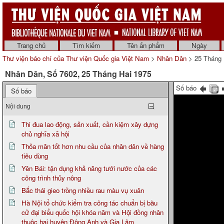
Trang chủ
Tìm kiếm
Tên ấn phẩm
Ngày
Thư viện báo chí của Thư viện Quốc gia Việt Nam
>
Nhân Dân
> 25 Tháng 
Nhân Dân, Số 7602, 25 Tháng Hai 1975
Số báo
Số báo
Nội dung
Thi đua lao động, sản xuất, cần kiệm xây dựng
chủ nghĩa xã hội
Thỏa mãn tốt hơn nhu cầu của nhân dân về hàng
tiêu dùng
Yên Bái: tận dụng khả năng tưới nước của các
công trình thủy nông
Bắc thái gieo trồng nhiều rau màu vụ xuân
Hà Nội tổ chức kiểm tra công tác chuẩn bị bầu
cử đại biểu quốc hội khóa năm và Hội đồng nhân
thuộc hai huyện Đông Anh và Gia Lâm