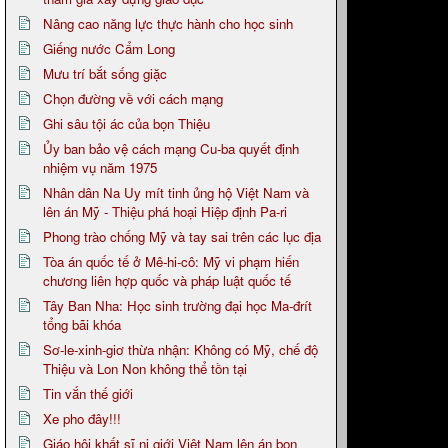
Nâng cao năng lực thực hành cho học sinh
Giếng nước Cẩm Long
Mưu trí bắt sống giặc
Chọn đường về với cách mạng
Ghi sâu tội ác của bọn Thiệu
Ủy ban bảo vệ cách mạng Cu-ba quyết định
nhiệm vụ năm 1975
Nhân dân Na Uy mít tinh ủng hộ Việt Nam và
lên án Mỹ - Thiệu phá hoại Hiệp định Pa-ri
Phong trào chống Mỹ và tay sai trên các lục địa
Tòa án quốc tế ở Mê-hi-cô: Mỹ vi phạm hiến
chương liên hợp quốc và pháp luật quốc tế
Tây Ban Nha: Học sinh trường đại học Ma-đrít
tổng bãi khóa
Sơ-le-xinh-giơ thừa nhận: Không có Mỹ, chế độ
Thiệu và Lon Non không thể tồn tại
Tin vắn thế giới
Xe pho đây!!!
Giáo hội khất sĩ ni giới Việt Nam lên án bọn