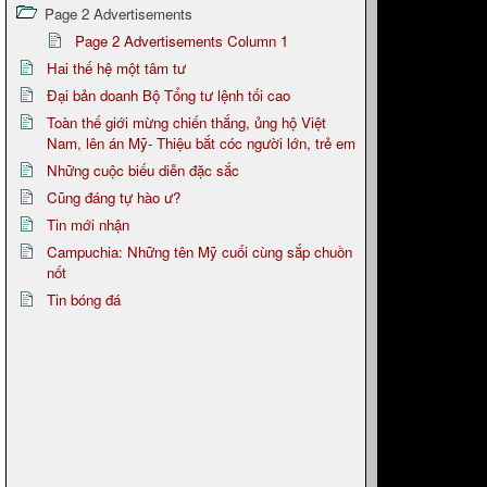
Page 2 Advertisements
Page 2 Advertisements Column 1
Hai thế hệ một tâm tư
Đại bản doanh Bộ Tổng tư lệnh tối cao
Toàn thế giới mừng chiến thắng, ủng hộ Việt
Nam, lên án Mỹ- Thiệu bắt cóc người lớn, trẻ em
Những cuộc biếu diễn đặc sắc
Cũng đáng tự hào ư?
Tin mới nhận
Campuchia: Những tên Mỹ cuối cùng sắp chuồn
nốt
Tin bóng đá