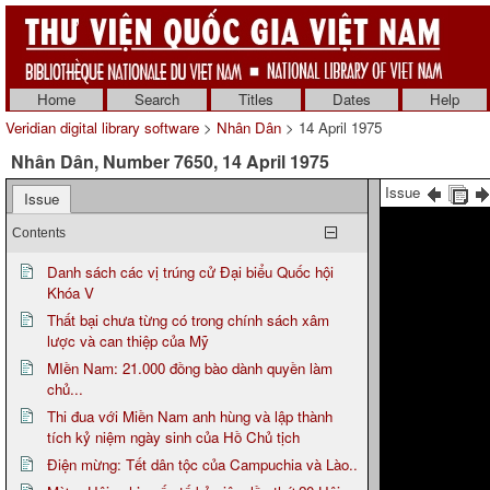
Home
Search
Titles
Dates
Help
Veridian digital library software
>
Nhân Dân
> 14 April 1975
Nhân Dân, Number 7650, 14 April 1975
Issue
Issue
Contents
Danh sách các vị trúng cử Đại biểu Quốc hội
Khóa V
Thất bại chưa từng có trong chính sách xâm
lược và can thiệp của Mỹ
MIền Nam: 21.000 đồng bào dành quyền làm
chủ...
Thi đua với Miền Nam anh hùng và lập thành
tích kỷ niệm ngày sinh của Hồ Chủ tịch
Điện mừng: Tết dân tộc của Campuchia và Lào..