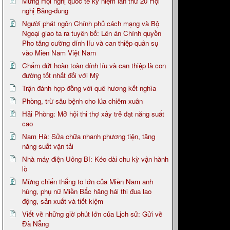
Mừng Hội nghị quốc tế kỷ niệm lần thứ 20 Hội
nghị Băng-đung
Người phát ngôn Chính phủ cách mạng và Bộ
Ngoại giao ta ra tuyên bố: Lên án Chính quyền
Pho tăng cường dính líu và can thiệp quân sụ
vào Miền Nam Việt Nam
Chấm dứt hoàn toàn dính líu và can thiệp là con
đường tốt nhất đối với Mỹ
Trận đánh hợp đồng với quê hương kết nghĩa
Phòng, trừ sâu bệnh cho lúa chiêm xuân
Hải Phòng: Mở hội thi thợ xây trẻ đạt năng suất
cao
Nam Hà: Sửa chữa nhanh phương tiện, tăng
năng suất vận tải
Nhà máy điện Uông Bí: Kéo dài chu kỳ vận hành
lò
Mừng chiến thắng to lớn của Miền Nam anh
hùng, phụ nữ Miền Bắc hăng hái thi đua lao
động, sản xuất và tiết kiệm
Viết về những giờ phút lớn của Lịch sử: Gửi về
Đà Nẵng