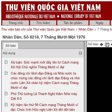
Trang chủ
Tìm kiếm
Tên ấn phẩm
Ngày
Thư viện báo chí của Thư viện Quốc gia Việt Nam
>
Nhân Dân
> 7 Tháng M
Nhân Dân, Số 8218, 7 Tháng Mười Một 1976
Số báo
Số báo
Nội dung
Xã luận: Sức mạnh mới dấy lên từ Cách mạng
Xã Hội Chủ nghĩa Tháng Mười vĩ đại
Các đồng chí lãnh đạo Đảng và Nhà nước ta
chúc mừng các đồng chí lãnh đạo Đảng và nhà
nước Liên Xô nhân kỷ niệm Cách mạng Tháng
Mười vĩ đại
Phó Thủ tướng Lê Thanh Nghị thăm Nhà máy
Dệt 8-3
Kỷ niệm lần thứ 59 Cách mạng Tháng Mười vĩ
đại: Chúc tình Hữu nghị Liên Xô đời đời bền