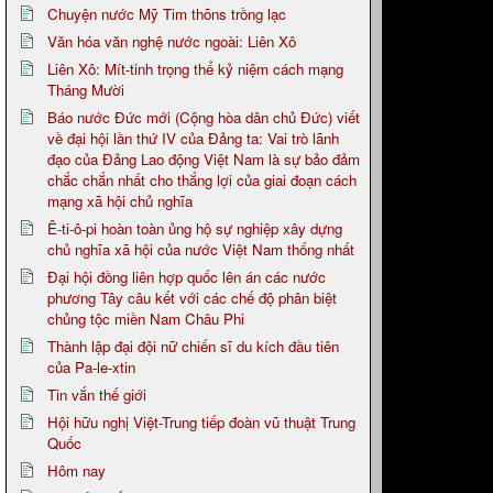
Chuyện nước Mỹ Tim thõns trồng lạc
Văn hóa văn nghệ nước ngoài: Liên Xô
Liên Xô: Mít-tinh trọng thể kỷ niệm cách mạng
Tháng Mười
Báo nước Đức mới (Cộng hòa dân chủ Đức) viết
về đại hội lần thứ IV của Đảng ta: Vai trò lãnh
đạo của Đảng Lao động Việt Nam là sự bảo đảm
chắc chắn nhất cho thắng lợi của giai đoạn cách
mạng xã hội chủ nghĩa
Ê-ti-ô-pi hoàn toàn ủng hộ sự nghiệp xây dựng
chủ nghĩa xã hội của nước Việt Nam thống nhất
Đại hội đồng liên hợp quốc lên án các nước
phương Tây câu kết với các chế độ phân biệt
chủng tộc miền Nam Châu Phi
Thành lập đại đội nữ chiến sĩ du kích đầu tiên
của Pa-le-xtin
Tin vắn thế giới
Hội hữu nghị Việt-Trung tiếp đoàn vũ thuật Trung
Quốc
Hôm nay