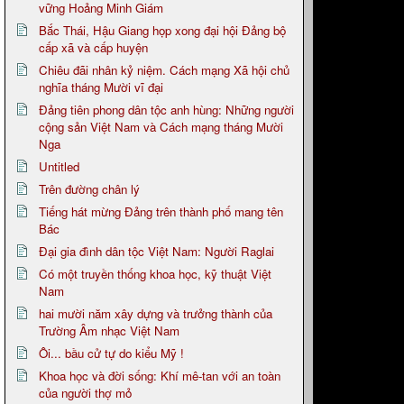
vững Hoảng Minh Giám
Bắc Thái, Hậu Giang họp xong đại hội Đảng bộ
cấp xã và cấp huyện
Chiêu đãi nhân kỷ niệm. Cách mạng Xã hội chủ
nghĩa tháng Mười vĩ đại
Đảng tiên phong dân tộc anh hùng: Những người
cộng sản Việt Nam và Cách mạng tháng Mười
Nga
Untitled
Trên đường chân lý
Tiếng hát mừng Đảng trên thành phố mang tên
Bác
Đại gia đình dân tộc Việt Nam: Người Raglai
Có một truyền thống khoa học, kỹ thuật Việt
Nam
hai mười năm xây dựng và trưởng thành của
Trường Âm nhạc Việt Nam
Ôi... bầu cử tự do kiểu Mỹ !
Khoa học và đời sống: Khí mê-tan với an toàn
của người thợ mỏ