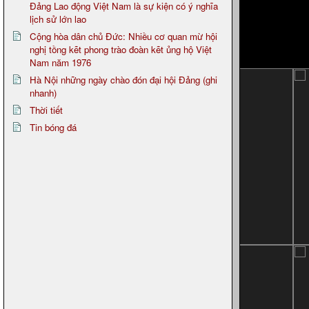
Đảng Lao động Việt Nam là sự kiện có ý nghĩa
lịch sử lớn lao
Cộng hòa dân chủ Đức: Nhiều cơ quan mừ hội
nghị tồng kẽt phong trào đoàn kẽt ủng hộ Việt
Nam năm 1976
Hà Nội những ngày chào đón đại hội Đảng (ghi
nhanh)
Thời tiết
Tin bóng đá