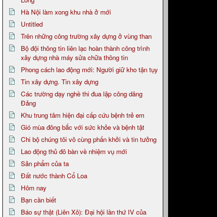
Hà Nội làm xong khu nhà ở mới
Untitled
Trên những công trường xây dựng ở vùng than
Bộ đội thông tin liên lạc hoàn thành công trình
xây dựng nhà máy sửa chữa thông tin
Phong cách lao động mới: Người giữ kho tận tụy
Tin xây dựng. Tin xây dựng
Các trường dạy nghề thi đua lập công dâng
Đảng
Khu trung tâm hiện đại cấp cứu bệnh trẻ em
Gió mùa đông bắc với sức khỏe và bệnh tật
Chi bộ chúng tôi vô cùng phấn khởi và tin tưởng
Lao động thủ đô bàn về nhiệm vụ mới
Sản phẩm của ta
Đất nước thành Cổ Loa
Hôm nay
Bạn cần biết
Báo sự thật (Liên Xô): Đại hội lần thứ IV của