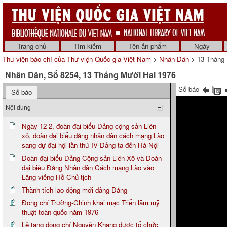
Trang chủ
Tìm kiếm
Tên ấn phẩm
Ngày
Thư viện báo chí của Thư viện Quốc gia Việt Nam
>
Nhân Dân
> 13 Tháng 
Nhân Dân, Số 8254, 13 Tháng Mười Hai 1976
Số báo
Số báo
Nội dung
Ngày 12-2, đoàn đại biểu Đảng cộng sản Liên
xô, đoàn đại biểu đảng nhân dân cách mạng Lào
sang dự đại hội lần thứ IV Đảng ta đến Hà Nội
Đoàn đại biểu Đảng Cộng sản Liên Xô và Đoàn
đại bièu Đảng Nhân dân Cách mạng Lào vào
Lăng viếng Hồ Chủ tịch
Thành tích lao động mới dâng Đảng
Đồng chí Trường-Chinh khai mạc Triển lãm mỹ
thuật toàn quốc năm 1976
Lễ tang đồng chí Nguyễn Khang được tổ chức