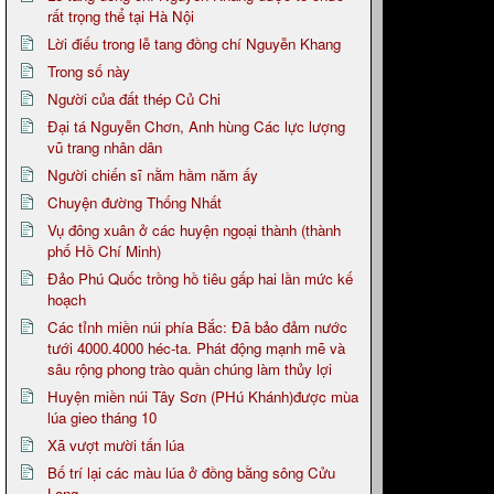
rất trọng thể tại Hà Nội
Lời điếu trong lễ tang đồng chí Nguyễn Khang
Trong số này
Người của đất thép Củ Chi
Đại tá Nguyễn Chơn, Anh hùng Các lực lượng
vũ trang nhân dân
Người chiến sĩ nằm hầm năm ấy
Chuyện đường Thống Nhất
Vụ đông xuân ở các huyện ngoại thành (thành
phố Hồ Chí Minh)
Đảo Phú Quốc trồng hồ tiêu gấp hai lần mức kế
hoạch
Các tỉnh miền núi phía Bắc: Đã bảo đảm nước
tưới 4000.4000 héc-ta. Phát động mạnh mẽ và
sâu rộng phong trào quần chúng làm thủy lợi
Huyện miền núi Tây Sơn (PHú Khánh)được mùa
lúa gieo tháng 10
Xã vượt mười tấn lúa
Bố trí lại các màu lúa ở đồng bằng sông Cửu
Long