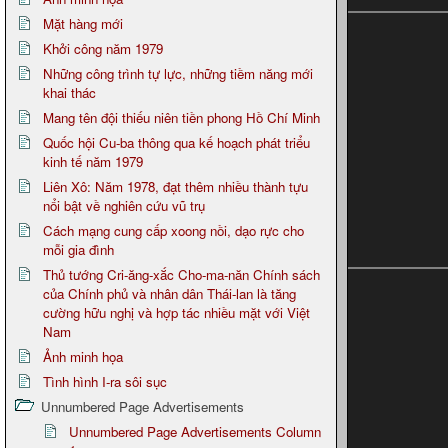
Mặt hàng mới
Khởi công năm 1979
Những công trình tự lực, những tiềm năng mới
khai thác
Mang tên đội thiếu niên tiền phong Hồ Chí Minh
Quốc hội Cu-ba thông qua kế hoạch phát triểu
kinh tế năm 1979
Liên Xô: Năm 1978, đạt thêm nhiều thành tựu
nổi bật về nghiên cứu vũ trụ
Cách mạng cung cấp xoong nồi, dạo rực cho
mỗi gia đình
Thủ tướng Cri-ăng-xắc Cho-ma-năn Chính sách
của Chính phủ và nhân dân Thái-lan là tăng
cường hữu nghị và hợp tác nhiều mặt với Việt
Nam
Ảnh minh họa
Tình hình I-ra sôi sục
Unnumbered Page Advertisements
Unnumbered Page Advertisements Column