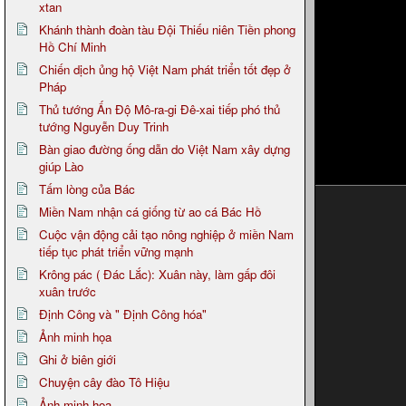
xtan
Khánh thành đoàn tàu Đội Thiếu niên Tiền phong
Hồ Chí Minh
Chiến dịch ủng hộ Việt Nam phát triển tốt đẹp ở
Pháp
Thủ tướng Ấn Độ Mô-ra-gi Đê-xai tiếp phó thủ
tướng Nguyễn Duy Trinh
Bàn giao đường ống dẫn do Việt Nam xây dựng
giúp Lào
Tấm lòng của Bác
Miền Nam nhận cá giống từ ao cá Bác Hồ
Cuộc vận động cải tạo nông nghiệp ở miền Nam
tiếp tục phát triển vững mạnh
Krông pác ( Đác Lắc): Xuân này, làm gấp đôi
xuân trước
Định Công và " Định Công hóa"
Ảnh minh họa
Ghi ở biên giới
Chuyện cây đào Tô Hiệu
Ảnh minh họa