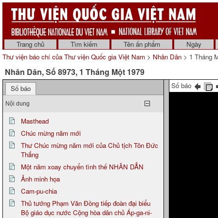
Trang chủ
Tìm kiếm
Tên ấn phẩm
Ngày
Thư viện báo chí của Thư viện Quốc gia Việt Nam
>
Nhân Dân
> 1 Tháng M
Nhân Dân, Số 8973, 1 Tháng Một 1979
Số báo
Số báo
Nội dung
Masthead
Chúc mừng năm mới
Thư Chúc mừng năm mới của Chủ tịch Tôn Đức
Thắng
Một năm xoay chuyển tình thế NHÂN DẲN
Ảnh minh họa
Cam-pu-chia
Thủ tướng Phạm Văn Đồng tiếp đoàn đại biểu
Bộ giáo dục nước Cộng hòa dân chủ Áp-ga-ni-