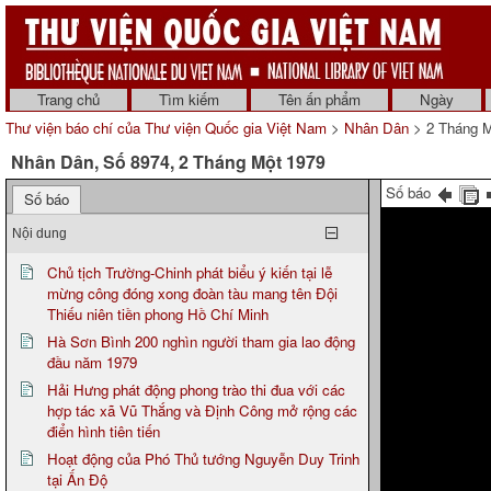
Trang chủ
Tìm kiếm
Tên ấn phẩm
Ngày
Thư viện báo chí của Thư viện Quốc gia Việt Nam
>
Nhân Dân
> 2 Tháng M
Nhân Dân, Số 8974, 2 Tháng Một 1979
Số báo
Số báo
Nội dung
Chủ tịch Trường-Chinh phát biểu ý kiến tại lễ
mừng công đóng xong đoàn tàu mang tên Đội
Thiếu niên tiền phong Hồ Chí Minh
Hà Sơn Bình 200 nghìn người tham gia lao động
đầu năm 1979
Hải Hưng phát động phong trào thi đua với các
hợp tác xã Vũ Thắng và Định Công mở rộng các
điển hình tiên tiến
Hoạt động của Phó Thủ tướng Nguyễn Duy Trinh
tại Ấn Độ