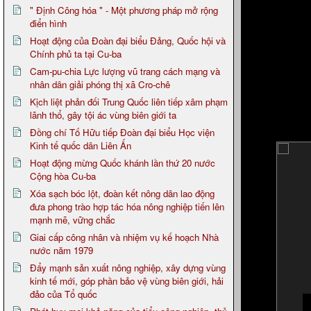
" Định Công hóa " - Một phương pháp mở rộng
điển hình
Hoạt động của Đoàn đại biểu Đảng, Quốc hội và
Chính phủ ta tại Cu-ba
Cam-pu-chia Lực lượng vũ trang cách mạng và
nhân dân giải phóng thị xã Cro-chê
Kịch liệt phản đối Trung Quốc liên tiếp xâm phạm
lãnh thổ, gây tội ác vùng biên giới ta
Đồng chí Tố Hữu tiếp Đoàn đại biểu Học viện
Kinh tế quốc dân Liên Ấn
Hoạt động mừng Quốc khánh lần thứ 20 nước
Cộng hòa Cu-ba
Xóa sạch bóc lột, đoàn kết nông dân lao động
đưa phong trào hợp tác hóa nông nghiệp tiến lên
mạnh mẽ, vững chắc
Giai cấp công nhân và nhiệm vụ kế hoạch Nhà
nước năm 1979
Đẩy mạnh sản xuất nông nghiệp, xây dựng vùng
kinh tế mới, góp phần bảo vệ vùng biên giới, hải
đảo của Tổ quốc