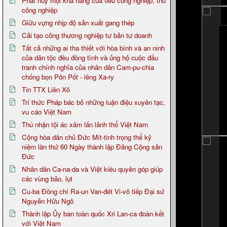
Phát huy mọi khả năng của tiểu công nghiệp, thủ
công nghiệp
Giữu vựng nhịp độ sản xuất gang thép
Cải tạo công thương nghiệp tư bản tư doanh
Tất cả những ai tha thiết với hòa bình và an ninh
của dân tộc đều đồng tình và ủng hộ cuộc đấu
tranh chính nghĩa của nhân dân Cam-pu-chia
chống bọn Pôn Pốt - lêng Xa-ry
Tin TTX Liên Xô
Trí thức Pháp bác bỏ những luận điệu xuyên tạc,
vu cáo Việt Nam
Thú nhận tội ác xâm lấn lãnh thổ Việt Nam
Cộng hòa dân chủ Đức Mít-tinh trọng thể kỷ
niệm lần thứ 60 Ngày thành lập Đảng Cộng sản
Đức
Nhân dân Ca-na-da và Việt kiều quyên góp giúp
các vùng bão, lụt
Cu-ba Đồng chí Ra-un Van-đét Vi-vô tiếp Đại sứ
Nguyễn Hữu Ngô
Thành lập Ủy ban toàn quốc Xri Lan-ca đoàn kết
với Việt Nam