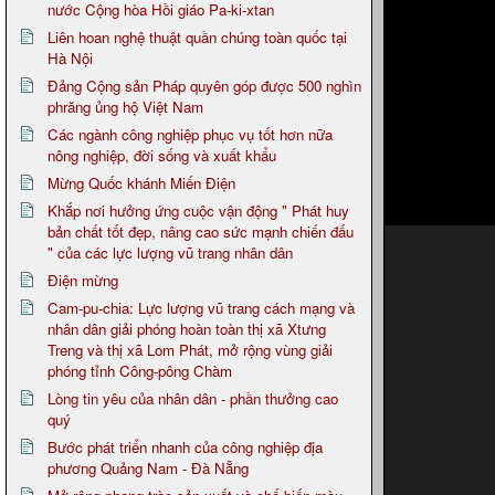
nước Cộng hòa Hồi giáo Pa-ki-xtan
Liên hoan nghệ thuật quần chúng toàn quốc tại
Hà Nội
Đảng Cộng sản Pháp quyên góp được 500 nghìn
phrăng ủng hộ Việt Nam
Các ngành công nghiệp phục vụ tốt hơn nữa
nông nghiệp, đời sống và xuất khẩu
Mừng Quốc khánh Miến Điện
Khắp nơi hưởng ứng cuộc vận động " Phát huy
bản chất tốt đẹp, nâng cao sức mạnh chiến đấu
" của các lực lượng vũ trang nhân dân
Điện mừng
Cam-pu-chia: Lực lượng vũ trang cách mạng và
nhân dân giải phóng hoàn toàn thị xã Xtưng
Treng và thị xã Lom Phát, mở rộng vùng giải
phóng tỉnh Công-pông Chàm
Lòng tin yêu của nhân dân - phần thưởng cao
quý
Bước phát triển nhanh của công nghiệp địa
phương Quảng Nam - Đà Nẵng