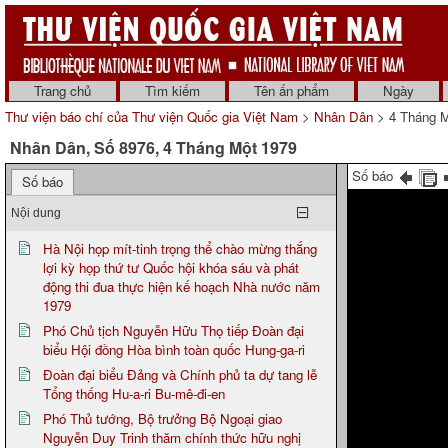
Trang chủ
Tìm kiếm
Tên ấn phẩm
Ngày
Thư viện báo chí của Thư viện Quốc gia Việt Nam
>
Nhân Dân
> 4 Tháng M
Nhân Dân, Số 8976, 4 Tháng Một 1979
Số báo
Số báo
Nội dung
Hà Nội họp mít-tinh trọng thể chào mừng thắng
lợi kỳ họp thứ tư Quốc hội khóa sáu và phát
động thi đua thực hiện kế hoạch Nhà nước năm
1979
Phó Chủ tịch Nguyễn Hữu Thọ tiếp Đoàn đại
biểu Hội đồng Hòa bình toàn quốc Hung-ga-ri
Đoàn đại biểu Đảng và Chính phủ ta dự tang lễ
Tổng thống Hu-a-ri Bu-mê-đi-en
Phó Thủ tướng, Bộ trưởng Bộ Ngoại giao
Nguyễn Duy Trinh thăm chính thức hữu nghị