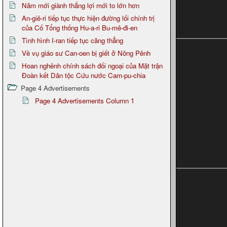
Năm mới giành thắng lợi mới to lớn hơn
An-giê-ri tiếp tục thực hiện đường lối chính trị
của Cố Tổng thống Hu-a-ri Bu-mê-đi-en
Tình hình I-ran tiếp tục căng thẳng
Về vụ giáo sư Can-oen bị giết ở Nông Pênh
Hoan nghênh chính sách đối ngoại của Mặt trận
Đoàn kết Dân tộc Cứu nước Cam-pu-chia
Page 4 Advertisements
Page 4 Advertisements Column 1