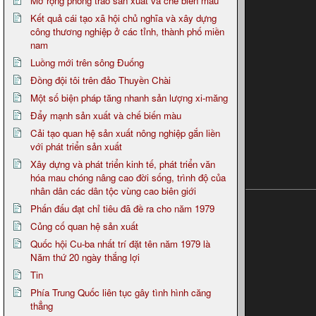
Mở rộng phong trào sản xuất và chế biến màu
Kết quả cái tạo xã hội chủ nghĩa và xây dựng
công thương nghiệp ở các tỉnh, thành phố miền
nam
Luồng mới trên sông Đuống
Đồng đội tôi trên đảo Thuyền Chài
Một số biện pháp tăng nhanh sản lượng xi-măng
Đẩy mạnh sản xuất và chế biến màu
Cải tạo quan hệ sản xuất nông nghiệp gắn liền
với phát triển sản xuất
Xây dựng và phát triển kinh tế, phát triển văn
hóa mau chóng nâng cao đời sống, trình độ của
nhân dân các dân tộc vùng cao biên giới
Phấn đấu đạt chỉ tiêu đã đề ra cho năm 1979
Củng cố quan hệ sản xuất
Quốc hội Cu-ba nhất trí đặt tên năm 1979 là
Năm thứ 20 ngày thắng lợi
Tin
Phía Trung Quốc liên tục gây tình hình căng
thẳng