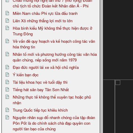
Chào mừng hội nghị lần thứ 7 (mở rộng) Đoàn
chủ tịch tổ chức Đoàn kết Nhân dân Á - Phi
Miền Nam châu Phi rực lửa đấu tranh
Liên Xô những thắng lợi mới to lớn
Hòa bình kiểu Mỹ không thể thực hiện được ở
Trung Đông
Về vấn đề quy hoạch và kế hoạch công tác văn
hóa thông tin
Nhân tố mới và phương hướng công tác văn hóa
quần chúng, nếp sống mới năm 1979
Đạo đức người lái xe xã hội chủ nghĩa
Ý kiến bạn đọc
Tài liệu khoa học về tuổi dậy thì
Tiếng hát sân bay Tân Sơn Nhất
Những thực tế không thể xuyên tạc hoặc phủ
nhận
Trung Quốc tiếp tục khiêu khích
Nguyên nhân sụp đổ nhanh chóng của tập đoàn
Pôn Pốt là do chính sách chà đạp quyền con
người tàn bạo của chúng