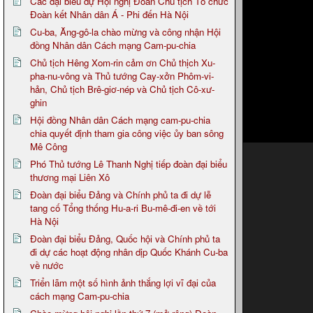
Các đại biểu dự Hội nghị Đoàn Chủ tịch Tổ chức
Đoàn kết Nhân dân Á - Phi đến Hà Nội
Cu-ba, Ăng-gô-la chào mừng và công nhận Hội
đồng Nhân dân Cách mạng Cam-pu-chia
Chủ tịch Hêng Xom-rin cảm ơn Chủ thịch Xu-
pha-nu-vông và Thủ tướng Cay-xởn Phôm-vi-
hản, Chủ tịch Brê-giơ-nép và Chủ tịch Cô-xư-
ghin
Hội đồng Nhân dân Cách mạng cam-pu-chia
chia quyết định tham gia công việc ủy ban sông
Mê Công
Phó Thủ tướng Lê Thanh Nghị tiếp đoàn đại biểu
thương mại Liên Xô
Đoàn đại biểu Đảng và Chính phủ ta đi dự lễ
tang cố Tổng thống Hu-a-ri Bu-mê-đi-en về tới
Hà Nội
Đoàn đại biểu Đảng, Quốc hội và Chính phủ ta
đi dự các hoạt động nhân dịp Quốc Khánh Cu-ba
về nước
Triển lãm một số hình ảnh thắng lợi vĩ đại của
cách mạng Cam-pu-chia