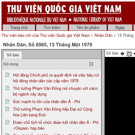
Trang chủ
Tìm kiếm
Tên ấn phẩm
Ngày
Thư viện báo chí của Thư viện Quốc gia Việt Nam
>
Nhân Dân
> 13 Tháng 
Nhân Dân, Số 8985, 13 Tháng Một 1979
Số báo
Số báo
Nội dung
Hội đồng Chính phủ ra quyết định về việc bầu cử
hội đồng nhân dân các cấp năm 1979
Thủ tướng Phạm Văn Đồng nói chuyện với cácn
bộ ngành xây dựng
Sức mạnh to lớn của nhân dân Á - Phi
Thủ tướng Phạm Văn Đồng tiếp Đại sứ Cộng
hòa Liên bang Đức
Đoàn chủ tịch tổ chức đoàn kết nhân dân Á - Phi
<Ospaa> họp báo