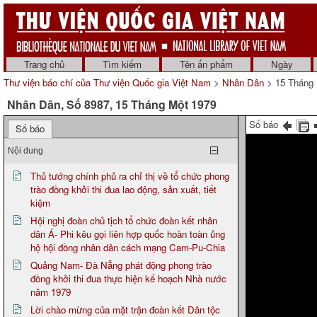
Trang chủ
Tìm kiếm
Tên ấn phẩm
Ngày
Thư viện báo chí của Thư viện Quốc gia Việt Nam
>
Nhân Dân
> 15 Tháng 
Nhân Dân, Số 8987, 15 Tháng Một 1979
Số báo
Số báo
Nội dung
Thủ tướng chính phủ ra chỉ thị về tổ chức phong
trào đồng khởi thi đua lao động, sản xuất, tiết
kiệm
Hội nghị đoàn chủ tịch tổ chức đoàn kết nhân
dân Á- Phi kêu gọi liên hợp quốc hoàn toàn ủng
hộ hội đồng nhân dân cách mạng Cam-Pu-Chia
Quảng Nam- Đà Nẵng phát động phong trào
đồng khởi thi đua thực hiện kế hoạch Nhà nước
năm 1979
Lời chào mừng của mặt trận đoàn kết Dân tộc