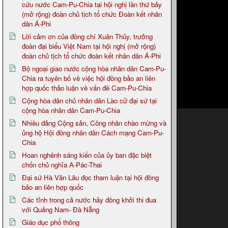
cứu nước Cam-Pu-Chia tại hội nghị lần thứ bảy
(mở rộng) đoàn chủ tịch tổ chức Đoàn kết nhân
dân Á-Phi
Lời cảm ơn của đồng chí Xuân Thủy, trưởng
đoàn đại biểu Việt Nam tại hội nghị (mở rộng)
đoàn chủ tịch tổ chức đoàn kết nhân dân Á-Phi
Bộ ngoại giao nước cộng hòa nhân dân Cam-Pu-
Chia ra tuyên bố về việc hội đồng bảo an liên
hợp quốc thảo luận về vấn đề Cam-Pu-Chia
Cộng hòa dân chủ nhân dân Lào cử đại sứ tại
cộng hòa nhân dân Cam-Pu-Chia
Nhiều đảng Cộng sản, Công nhân chào mừng và
ủng hộ Hội đồng nhân dân Cách mạng Cam-Pu-
Chia
Hoan nghênh sáng kiến của ủy ban đặc biệt
chốn chủ nghĩa A-Pác-Thai
Đại sứ Hà Văn Lâu đọc tham luận tại hội đồng
bảo an liên hợp quốc
Các tỉnh trong cả nước hãy đồng khởi thi đua
với Quảng Nam- Đà Nẵng
Giáo dục phổ thông