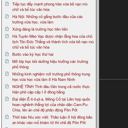
Tiếp tục đẩy mạnh phong trào xóa bỏ nạn mù
chữ và bổ túc văn hóa
Hà Nội: Những cố gắng bước đầu của các
trường vừa học, vừa làm
Xứng đáng là trường học tiên tiến
Hà Tuyên Mèo Vạc được nhận lẵng hoa của chủ
tịch Tôn Đức Thắng về thành tích xóa bỏ nạn mù
chữ và bổ túc văn hóa
Bước vào kỳ học thứ hai
Mở lớp học bồi dưỡng hiệu trưởng các trường
phổ thông
Những kinh nghiệm mở trường phổ thông trung
học vừa học vừa làm ở Hà Nam Ninh
NGHỆ TĨNH Tỉnh đàu tĩên trong cả nước thực
hiện phồ cập cấp I ở đồng bằng
Đại diện Ê-ti-ô-pl-a, Mông Cổ tại Liên hợp quốc
hoan nghênh thắng lợi của nhân dân Cam-Pu-
Chia, lên án chế độ phản động Pôn Pốt
Thời báo Niu oóc viết: Thảo luận ở hội đồng bảo
an khác nào mổ khám tử thi chế độ Pôn Pốt