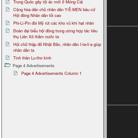
Trung Quốc gây tội ác mới ở Móng Cái
Cộng hòa dân chủ nhân dân Y-Ê-MEN bầu cử
Hội đồng Nhân dân tối cao
Phi-Li-Pin đòi Mỹ rút các kho vũ khí hạt nhân
Đoàn đại biểu hội đồng trung ương hợp tác tiêu
thụ Liên Xô thăm nước ta
Hội chữ thập đỏ Nhật Bản, nhân dân I-ta-li-a giúp
nhân dân ta
Tinh thần Lu-thơ kinh
Page 4 Advertisements
Page 4 Advertisements Column 1