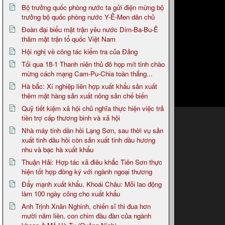
Bộ trưởng quốc phòng nước ta gửi điện mừng bộ
trưởng bộ quốc phòng nước Y-Ê-Men dân chủ
Đoàn đại biểu mặt trận yêu nước Dim-Ba-Bu-Ê
thăm mặt trận tổ quốc Việt Nam
Hội nghị về công tác kiểm tra của Đảng
Tối qua 18-1 Thanh niên thủ đô họp mít tinh chào
mừng cách mạng Cam-Pu-Chia toàn thắng...
Hà bắc: Xí nghiệp liên hợp xuất khẩu sản xuất
thêm mặt hàng sản xuất nông sản chế biến
Quỹ tiết kiệm xã hội chủ nghĩa thực hiện việc trả
tiền trợ cấp thương binh và xã hội
Nhà máy tinh dần hồi Lạng Sơn, sau thời vụ sản
xuất tinh dầu hồi còn sản xuất tinh dầu hương
nhu và bạc hà xuất khẩu
Thuận Hải: Hợp tác xã điêu khắc Tiên Sơn thực
hiện tốt hợp đồng ký với ngành ngoại thương
Đẩy mạnh xuất khẩu. Khoái Châu: Mỗi lao động
làm 100 ngày công cho xuất khẩu
Anh Trịnh Xnân Nghinh, chiến sĩ thi đua hơn
mười năm liền, con chim đầu đàn của ngành