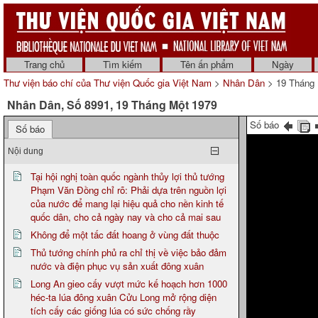
Trang chủ
Tìm kiếm
Tên ấn phẩm
Ngày
Thư viện báo chí của Thư viện Quốc gia Việt Nam
>
Nhân Dân
> 19 Tháng 
Nhân Dân, Số 8991, 19 Tháng Một 1979
Số báo
Số báo
Nội dung
Tại hội nghị toàn quốc ngành thủy lợi thủ tướng
Phạm Văn Đồng chỉ rõ: Phải dựa trên nguồn lợi
của nước để mang lại hiệu quả cho nền kinh tế
quốc dân, cho cả ngày nay và cho cả mai sau
Không để một tấc đất hoang ở vùng đất thuộc
Thủ tướng chính phủ ra chỉ thị về việc bảo đảm
nước và điện phục vụ sản xuất đông xuân
Long An gieo cấy vượt mức kế hoạch hơn 1000
héc-ta lúa đông xuân Cửu Long mở rộng diện
tích cấy các giống lúa có sức chống rầy