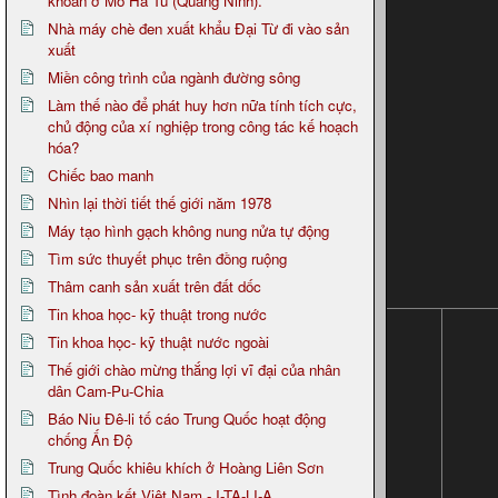
khoan ở Mỏ Hà Tu (Quảng Ninh).
Nhà máy chè đen xuất khẩu Đại Từ đi vào sản
xuất
Miền công trình của ngành đường sông
Làm thế nào để phát huy hơn nữa tính tích cực,
chủ động của xí nghiệp trong công tác kế hoạch
hóa?
Chiếc bao manh
Nhìn lại thời tiết thế giới năm 1978
Máy tạo hình gạch không nung nửa tự động
Tìm sức thuyết phục trên đồng ruộng
Thâm canh sản xuất trên đất dốc
Tin khoa học- kỹ thuật trong nước
Tin khoa học- kỹ thuật nước ngoài
Thế giới chào mừng thắng lợi vĩ đại của nhân
dân Cam-Pu-Chia
Báo Niu Đê-li tố cáo Trung Quốc hoạt động
chống Ấn Độ
Trung Quốc khiêu khích ở Hoàng Liên Sơn
Tình đoàn kết Việt Nam - I-TA-LI-A