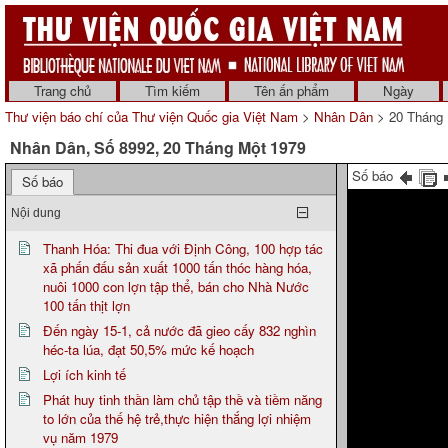
Trang chủ
Tìm kiếm
Tên ấn phẩm
Ngày
Thư viện báo chí của Thư viện Quốc gia Việt Nam
>
Nhân Dân
> 20 Tháng 
Nhân Dân, Số 8992, 20 Tháng Một 1979
Số báo
Số báo
Nội dung
Thanh Hóa: Thi đua với Định Công, 100 hợp tác
xã phấn đấu sản xuất 1000 tấn thóc hàng hóa,
nuôi 1000 con lợn tập thể, bán cho Nhà Nước
100 tấn thịt lợn
Đến ngày 15-1, cả nước đã gieo cấy 832 nghìn
héc-ta lúa, đạt 50,5% mức kế hoạch
Lợi ích kinh tế
Phát huy tinh thần làm chủ tập thề và tiềm năng
to lớn của thế hệ trẻ,thực hiện thắng lợi nhiệm
vụ năm 1979