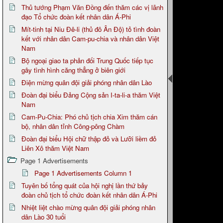
Thủ tướng Phạm Văn Đồng đến thăm các vị lãnh
đạo Tổ chức đoàn kết nhân dân Á-Phi
Mít-tinh tại Niu Đê-li (thủ đô Ân Độ) tỏ tình đoàn
kết với nhân dân Cam-pu-chia và nhân dân Việt
Nam
Bộ ngoại giao ta phản đối Trung Quốc tiếp tục
gây tình hình căng thẳng ở biên giới
Điện mừng quân đội giải phóng nhân dân Lào
Đoàn đại biểu Đảng Cộng sản I-ta-li-a thăm Việt
Nam
Cam-Pu-Chia: Phó chủ tịch chia Xim thăm cán
bộ, nhân dân tỉnh Công-pông Chàm
Đoàn đại biểu Hội chữ thập đỏ và Lưỡi liềm đỏ
Liên Xô thăm Việt Nam
Page 1 Advertisements
Page 1 Advertisements Column 1
Tuyên bố tổng quát của hội nghị lần thứ bảy
đoàn chủ tịch tổ chức đoàn kết nhân dân Á-Phi
Nhiệt liệt chào mừng quân đội giải phóng nhân
dân Lào 30 tuổi