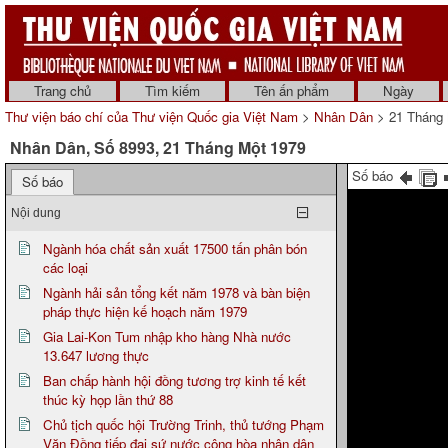
Trang chủ
Tìm kiếm
Tên ấn phẩm
Ngày
Thư viện báo chí của Thư viện Quốc gia Việt Nam
>
Nhân Dân
> 21 Tháng 
Nhân Dân, Số 8993, 21 Tháng Một 1979
Số báo
Số báo
Nội dung
Ngành hóa chất sản xuất 17500 tấn phân bón
các loại
Ngành hải sản tổng kết năm 1978 và bàn biện
pháp thực hiện kế hoạch năm 1979
Gia Lai-Kon Tum nhập kho hàng Nhà nước
13.647 lương thực
Ban chấp hành hội đồng tương trợ kinh tế kết
thúc kỳ họp lần thứ 88
Chủ tịch quốc hội Trường Trinh, thủ tướng Phạm
Văn Đồng tiếp đại sứ nước cộng hòa nhân dân