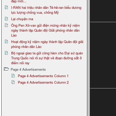
đẹp mới...
I-RAN hai triệu nhân dân Tê-hê-ran biểu dương
lực lượng chống vua, chống Mỹ
Lại chuyện ma
Ông Pen Xô-van gửi điện mừng nhân kỷ niệm
ngày thành lập Quân đội Giải phóng nhân dân
Lào
Hoạt động kỷ niệm ngày thành lập Quân đội giải
phóng nhân dân Lào
Bộ ngoại giao ta gửi công hàm cho Đại sứ quán
Trung Quốc nói rõ sự thật về đoạn đường sắt ở
điểm nối ray
Page 4 Advertisements
Page 4 Advertisements Column 1
Page 4 Advertisements Column 2