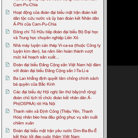
Cam-Pu-Chia
Hoạt động của đoàn đại biểu mặt trận đoàn kết
dân tộc cứu nước và ủy ban đoàn kết Nhân dân
Á-Phi của Cam-Pu-Chia
Đồng chí Tố Hữu tiếp đoàn đại biểu Bộ Đại học
và Trung học chuyên nghiệp Liên Xô
Nhà máy luyện cán thép Vi-ca-sa (thuộc Công ty
luyện kim đen), ba năm liền hoàn thành vượt
mức kế hoạch sản xuẩt...
Đoàn đại biểu Đảng Cộng sản Việt Nam hội đàm
với đoàn đại biểu Đảng Cộng sản I-Ta-Li-a
Ba Lan khẳng định quyết tâm chống chính sách
bá quyền của Bắc Kinh
Các đại biểu dự Hội nghị lần thứ bảy(mở rộng)
đoàn chủ tịch tổ chức đoàn kết nhân dân Á-
Phi(OSPAA) rời Hà Nội
Thanh niên xã Định Công (Thiệu Yên, Thanh
Hóa) nhân bèo hoa đâu giống phục vụ sản xuất
chiêm xuân
Đoàn đại biểu mặt trận yêu nước Dim-Ba-Bu-Ê
kết thúc tốt đẹp cuộc thăm Việt Nam