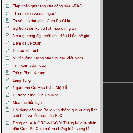
Tiếp nhận quà tặng của cộng hòa I-RẮC
Thiên nhiên và con người
Truyện cổ dân gian Cam-Pu-Chia
Sự tích thần kỳ và hát múa dân gian
Những mảng đẹp nhất của điêu khắc thế giới
Đậm đà vẻ xuân
Em bé vẽ tranh
Vị trí tưởng tượng của tuổi thơ Việt Nam
Tìm xóm vườn cau
Trăng Phồn Xương
Làng Tung
Người mẹ Cà Mau thăm Mộ Tổ
Đi trong rừng Cúc Phương
Mùa thu tiến bạn
Hội đồng dân tộc Pa-le-xtin thông qua cương lĩnh
chính trị và tổ chức của PLO
Đồng chí A.A.GRÔ-MƯ-CÔ: Thắng lợi của nhân
dân Cam-Pu-Chia mở ra những triển vọng tốt