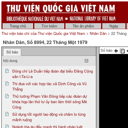
Trang chủ
Tìm kiếm
Tên ấn phẩm
Ngày
Thư viện báo chí của Thư viện Quốc gia Việt Nam
>
Nhân Dân
> 22 Tháng 
Nhân Dân, Số 8994, 22 Tháng Một 1979
Số báo
Số báo
Nội dung
Đồng chí Lê Duẩn tiếp đoàn đại biểu Đảng Cộng
sản I-Ta-Li-a
Thi đua với các hợp tác xã Dịnh Công và Vũ
Thắng
Thủ tướng Phạm Văn Đồng tiếp các đoàn dự
khóa họp lần thứ tư ủy ban lầm thời sông Mê
Công
Sử dụng tốt người lao động và chăm lo từng
mảnh ruộng
Ngành tòa án đẩy mạnh thi hành pháp luật