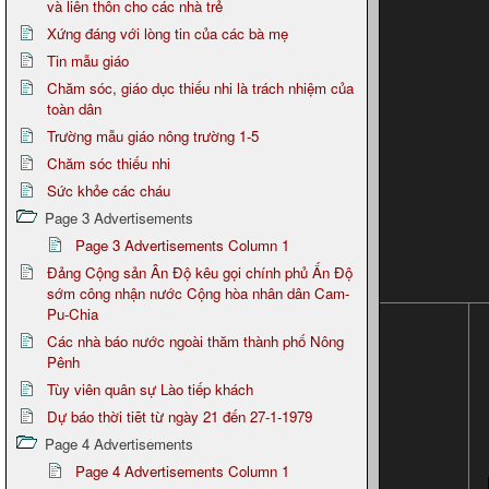
và liên thôn cho các nhà trẻ
Xứng đáng với lòng tin của các bà mẹ
Tin mẫu giáo
Chăm sóc, giáo dục thiếu nhi là trách nhiệm của
toàn dân
Trường mẫu giáo nông trường 1-5
Chăm sóc thiếu nhi
Sức khỏe các cháu
Page 3 Advertisements
Page 3 Advertisements Column 1
Đảng Cộng sản Ân Độ kêu gọi chính phủ Ấn Độ
sớm công nhận nước Cộng hòa nhân dân Cam-
Pu-Chia
Các nhà báo nước ngoài thăm thành phố Nông
Pênh
Tùy viên quân sự Lào tiếp khách
Dự báo thời tiẽt từ ngày 21 đến 27-1-1979
Page 4 Advertisements
Page 4 Advertisements Column 1