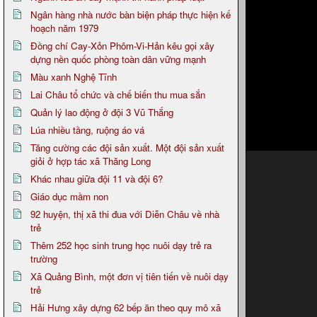
Ngân hàng nhà nước bàn biện pháp thực hiện kế
hoạch năm 1979
Đồng chí Cay-Xỏn Phôm-Vi-Hản kêu gọi xây
dựng nền quốc phòng toàn dân vững mạnh
Màu xanh Nghệ Tĩnh
Lai Châu tổ chức và chế biến thu mua sắn
Quản lý lao động ở đội 3 Vũ Thắng
Lúa nhiều tầng, ruộng áo vá
Tăng cường các đội sản xuất. Một đội sản xuất
giỏi ở hợp tác xã Thăng Long
Khác nhau giữa đội 11 và đội 6?
Giáo dục mầm non
92 huyện, thị xã thi đua với Diễn Châu về nhà
trẻ
Thêm 252 học sinh trung học nuôi dạy trẻ ra
trường
Xã Quảng Bình, một đơn vị tiên tiến về nuôi dạy
trẻ
Hải Hưng xây dựng 62 bếp ăn theo quy mô xã