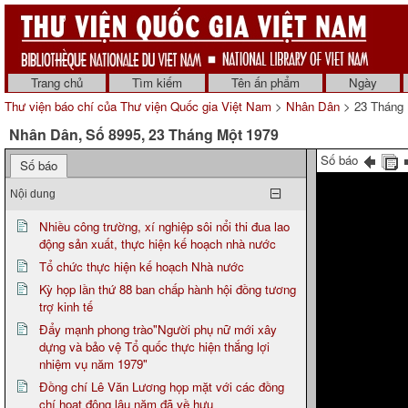
Trang chủ
Tìm kiếm
Tên ấn phẩm
Ngày
Thư viện báo chí của Thư viện Quốc gia Việt Nam
>
Nhân Dân
> 23 Tháng 
Nhân Dân, Số 8995, 23 Tháng Một 1979
Số báo
Số báo
Nội dung
Nhiều công trường, xí nghiệp sôi nổi thi đua lao
động sản xuất, thực hiện kế hoạch nhà nước
Tổ chức thực hiện kế hoạch Nhà nước
Kỳ họp lần thứ 88 ban chấp hành hội đồng tương
trợ kinh tế
Đẩy mạnh phong trào"Người phụ nữ mới xây
dựng và bảo vệ Tổ quốc thực hiện thắng lợi
nhiệm vụ năm 1979"
Đồng chí Lê Văn Lương họp mặt với các đồng
chí hoạt động lâu năm đã về hưu