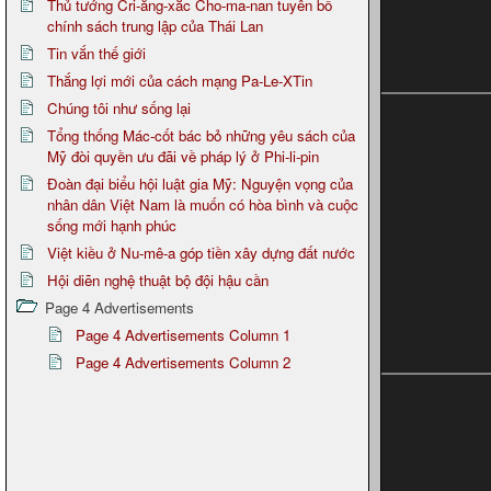
Thủ tướng Cri-ăng-xắc Cho-ma-nan tuyên bố
chính sách trung lập của Thái Lan
Tin vắn thế giới
Thắng lợi mới của cách mạng Pa-Le-XTin
Chúng tôi như sống lại
Tổng thống Mác-cốt bác bỏ những yêu sách của
Mỹ đòi quyền ưu đãi về pháp lý ở Phi-li-pin
Đoàn đại biểu hội luật gia Mỹ: Nguyện vọng của
nhân dân Việt Nam là muốn có hòa bình và cuộc
sống mới hạnh phúc
Việt kiều ở Nu-mê-a góp tiền xây dựng đất nước
Hội diẽn nghệ thuật bộ đội hậu cần
Page 4 Advertisements
Page 4 Advertisements Column 1
Page 4 Advertisements Column 2