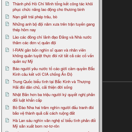
Thành phố Hồ Chí Minh tổng kết công tác khôi
phục chức năng lao động cho thương binh
Nạn giết trái phép trâu, bò
Những anh bộ đội năm xưa trên trận tuyến gang
thép hôm nay
Lào các đồng chí lãnh đạo Đảng và Nhà nước
thăm các đơn vị quân đội
I-RAN gần bốn nghìn sĩ quan và nhân viên
không quân tuyệt thực đòi rút tất cả các cố vấn
quân sự Mỹ
Báo người yêu nước tố cáo giới cầm quyền Bắc
Kinh câu kết với CIA chống Ấn Độ
Trung Quốc biểu tình tại Bắc Kinh và Thượng
Hải đòi dân chủ, cải thiện đời sống
Nhật Bản hơn ba triệu người ký quyết nghị phản
đối luật khẩn cấp
Bồ Đào Nha hai trăm nghìn người đấu tranh đòi
bảo vệ thành quả cải cách ruộng đất
Hà Lan sáu nghìn văn nghệ sĩ biểu tình phản đối
Mỹ sản xuất bom nơ-tơ-rôn