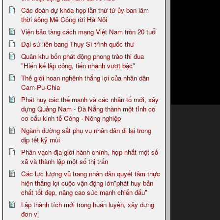
Các đoàn dự khóa họp lần thứ tứ ủy ban lâm
thời sông Mê Công rời Hà Nội
Viện bảo tàng cách mạng Việt Nam tròn 20 tuổi
Đại sứ liên bang Thụy Sĩ trình quốc thư
Quân khu bốn phát động phong trào thi đua
"Hiến kế lập công, tiến nhanh vượt bậc"
Thế giới hoan nghênh thắng lợi của nhân dân
Cam-Pu-Chia
Phát huy các thế mạnh và các nhân tố mới, xây
dựng Quảng Nam - Đà Nẵng thành một tỉnh có
cơ cấu kinh tế Công - Nông nghiệp
Ngành đường sắt phụ vụ nhân dân đi lại trong
dịp tết kỷ mùi
Phân vạch địa giới hành chính, hợp nhất một số
xã và thành lập một số thị trấn
Các lực lượng vũ trang nhân dân quyết tâm thực
hiện thắng lợi cuộc vận động lớn"phát huy bản
chất tốt đẹp, nâng cao sức mạnh chiến đấu"
Lập thành tích mới trong huấn luyện, xây dựng
đơn vị