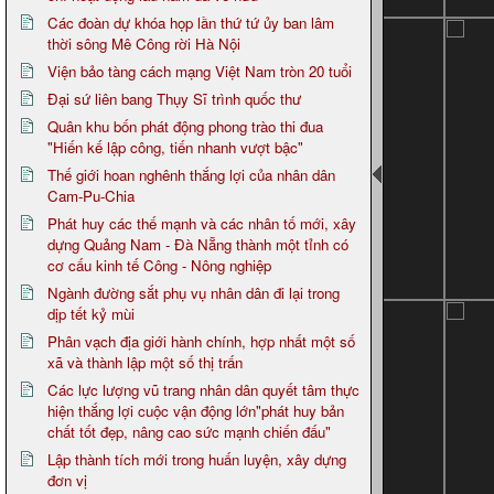
Các đoàn dự khóa họp lần thứ tứ ủy ban lâm
thời sông Mê Công rời Hà Nội
Viện bảo tàng cách mạng Việt Nam tròn 20 tuổi
Đại sứ liên bang Thụy Sĩ trình quốc thư
Quân khu bốn phát động phong trào thi đua
"Hiến kế lập công, tiến nhanh vượt bậc"
Thế giới hoan nghênh thắng lợi của nhân dân
Cam-Pu-Chia
Phát huy các thế mạnh và các nhân tố mới, xây
dựng Quảng Nam - Đà Nẵng thành một tỉnh có
cơ cấu kinh tế Công - Nông nghiệp
Ngành đường sắt phụ vụ nhân dân đi lại trong
dịp tết kỷ mùi
Phân vạch địa giới hành chính, hợp nhất một số
xã và thành lập một số thị trấn
Các lực lượng vũ trang nhân dân quyết tâm thực
hiện thắng lợi cuộc vận động lớn"phát huy bản
chất tốt đẹp, nâng cao sức mạnh chiến đấu"
Lập thành tích mới trong huấn luyện, xây dựng
đơn vị