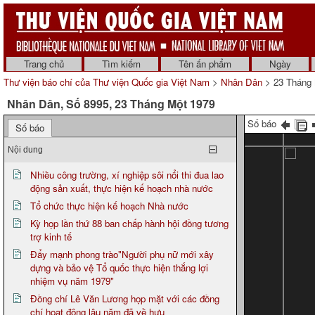
Trang chủ
Tìm kiếm
Tên ấn phẩm
Ngày
Thư viện báo chí của Thư viện Quốc gia Việt Nam
>
Nhân Dân
> 23 Tháng 
Nhân Dân, Số 8995, 23 Tháng Một 1979
Số báo
Số báo
Nội dung
Nhiều công trường, xí nghiệp sôi nổi thi đua lao
động sản xuất, thực hiện kế hoạch nhà nước
Tổ chức thực hiện kế hoạch Nhà nước
Kỳ họp lần thứ 88 ban chấp hành hội đồng tương
trợ kinh tế
Đẩy mạnh phong trào"Người phụ nữ mới xây
dựng và bảo vệ Tổ quốc thực hiện thắng lợi
nhiệm vụ năm 1979"
Đồng chí Lê Văn Lương họp mặt với các đồng
chí hoạt động lâu năm đã về hưu