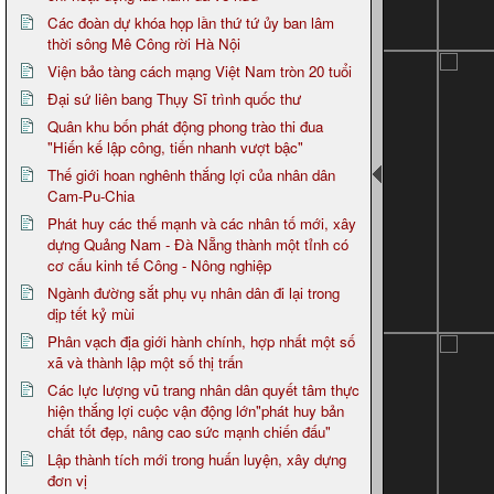
Các đoàn dự khóa họp lần thứ tứ ủy ban lâm
thời sông Mê Công rời Hà Nội
Viện bảo tàng cách mạng Việt Nam tròn 20 tuổi
Đại sứ liên bang Thụy Sĩ trình quốc thư
Quân khu bốn phát động phong trào thi đua
"Hiến kế lập công, tiến nhanh vượt bậc"
Thế giới hoan nghênh thắng lợi của nhân dân
Cam-Pu-Chia
Phát huy các thế mạnh và các nhân tố mới, xây
dựng Quảng Nam - Đà Nẵng thành một tỉnh có
cơ cấu kinh tế Công - Nông nghiệp
Ngành đường sắt phụ vụ nhân dân đi lại trong
dịp tết kỷ mùi
Phân vạch địa giới hành chính, hợp nhất một số
xã và thành lập một số thị trấn
Các lực lượng vũ trang nhân dân quyết tâm thực
hiện thắng lợi cuộc vận động lớn"phát huy bản
chất tốt đẹp, nâng cao sức mạnh chiến đấu"
Lập thành tích mới trong huấn luyện, xây dựng
đơn vị