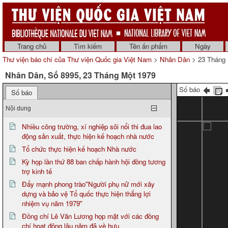
Trang chủ
Tìm kiếm
Tên ấn phẩm
Ngày
Thư viện báo chí của Thư viện Quốc gia Việt Nam
>
Nhân Dân
> 23 Tháng 
Nhân Dân, Số 8995, 23 Tháng Một 1979
Số báo
Số báo
Nội dung
Nhiều công trường, xí nghiệp sôi nổi thi đua lao
động sản xuất, thực hiện kế hoạch nhà nước
Tổ chức thực hiện kế hoạch Nhà nước
Kỳ họp lần thứ 88 ban chấp hành hội đồng tương
trợ kinh tế
Đẩy mạnh phong trào"Người phụ nữ mới xây
dựng và bảo vệ Tổ quốc thực hiện thắng lợi
nhiệm vụ năm 1979"
Đồng chí Lê Văn Lương họp mặt với các đồng
chí hoạt động lâu năm đã về hưu