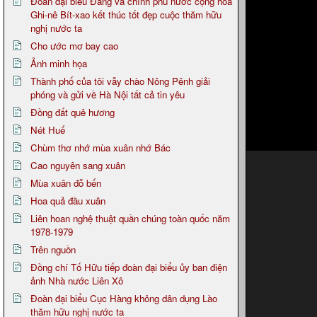
Đoàn đại biểu Đảng và chính phủ nước cộng hòa
Ghi-nê Bít-xao kết thúc tốt đẹp cuộc thăm hữu
nghị nước ta
Cho ước mơ bay cao
Ảnh minh họa
Thành phố của tôi vẫy chào Nông Pênh giải
phóng và gửi về Hà Nội tất cả tin yêu
Đồng đất quê hương
Nét Huế
Chùm thơ nhớ mùa xuân nhớ Bác
Cao nguyên sang xuân
Mùa xuân đỗ bến
Hoa quả đầu xuân
Liên hoan nghệ thuật quần chúng toàn quốc năm
1978-1979
Trên nguồn
Đồng chí Tố Hữu tiếp đoàn đại biểu ủy ban điện
ảnh Nhà nước Liên Xô
Đoàn đại biểu Cục Hàng không dân dụng Lào
thăm hữu nghị nước ta