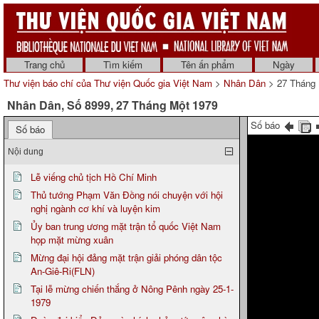
Trang chủ
Tìm kiếm
Tên ấn phẩm
Ngày
Thư viện báo chí của Thư viện Quốc gia Việt Nam
>
Nhân Dân
> 27 Tháng 
Nhân Dân, Số 8999, 27 Tháng Một 1979
Số báo
Số báo
Nội dung
Lễ viếng chủ tịch Hồ Chí Minh
Thủ tướng Phạm Văn Đồng nói chuyện với hội
nghị ngành cơ khí và luyện kim
Ủy ban trung ương mặt trận tổ quốc Việt Nam
họp mặt mừng xuân
Mừng đại hội đảng mặt trận giải phóng dân tộc
An-Giê-Ri(FLN)
Tại lễ mừng chiến thắng ở Nông Pênh ngày 25-1-
1979