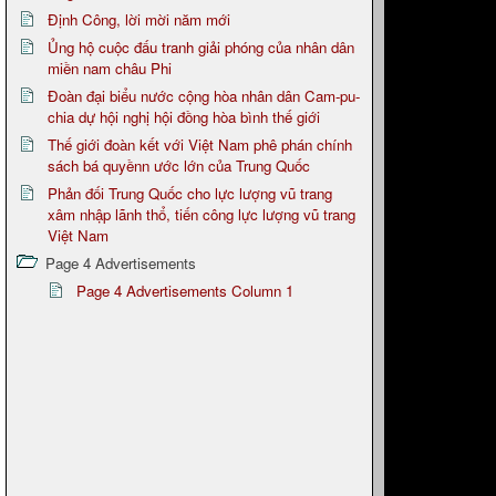
Định Công, lời mời năm mới
Ủng hộ cuộc đấu tranh giải phóng của nhân dân
miền nam châu Phi
Đoàn đại biểu nước cộng hòa nhân dân Cam-pu-
chia dự hội nghị hội đồng hòa bình thế giới
Thế giới đoàn kết với Việt Nam phê phán chính
sách bá quyềnn ước lớn của Trung Quốc
Phản đối Trung Quốc cho lực lượng vũ trang
xâm nhập lãnh thổ, tiến công lực lượng vũ trang
Việt Nam
Page 4 Advertisements
Page 4 Advertisements Column 1