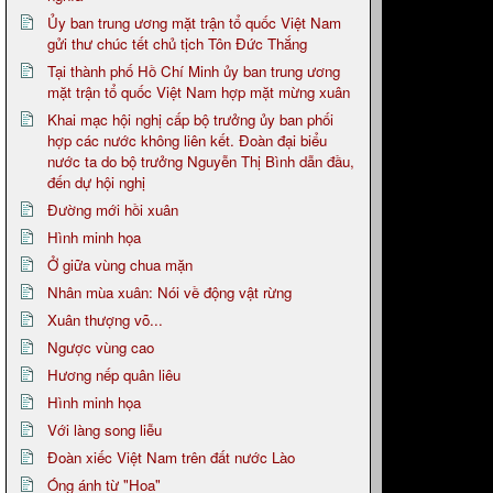
Ủy ban trung ương mặt trận tổ quốc Việt Nam
gửi thư chúc tết chủ tịch Tôn Đức Thắng
Tại thành phố Hồ Chí Minh ủy ban trung ương
mặt trận tổ quốc Việt Nam hợp mặt mừng xuân
Khai mạc hội nghị cấp bộ trưởng ủy ban phối
hợp các nước không liên kết. Đoàn đại biểu
nước ta do bộ trưởng Nguyễn Thị Bình dẫn đầu,
đến dự hội nghị
Đường mới hồi xuân
Hình minh họa
Ở giữa vùng chua mặn
Nhân mùa xuân: Nói về động vật rừng
Xuân thượng võ...
Ngược vùng cao
Hương nếp quân liêu
Hình minh họa
Với làng song liễu
Đoàn xiếc Việt Nam trên đất nước Lào
Óng ánh từ "Hoa"