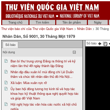
Trang chủ
Tìm kiếm
Tên ấn phẩm
Ngày
Thư viện báo chí của Thư viện Quốc gia Việt Nam
>
Nhân Dân
> 30 Tháng 
Nhân Dân, Số 9001, 30 Tháng Một 1979
Số báo
Số báo
Nội dung
Ban bí thư trung ương Đảng ra thông tri về kỷ
niệm lần thứ 49 ngày thành lập Đảng
Nhân dịp đầu xuân kỉ mùi đồng chí Lê Duẩn
thăm và chúc tết nhân dân thủ đô Hà Nội...
Xã luận: Mùa xuân rực rỡ
Ủy ban hội đông tương trợ kinh tế về hợp tác
khoa học kỹ thuật thông qua nghị quyết hợp tác
và giúp đỡ Việt Nam
Hội nghị hợp tác văn hóa các nước xã hội chủ
nghĩa