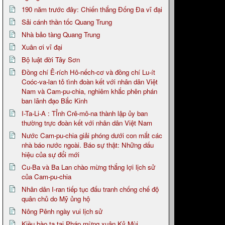
190 năm trước đây: Chiến thắng Đống Đa vĩ đại
Sải cánh thần tốc Quang Trung
Nhà bảo tàng Quang Trung
Xuân ơi vĩ đại
Bộ luật đời Tây Sơn
Đồng chí Ê-rích Hô-nếch-cơ và đồng chí Lu-ít
Coóc-va-lan tỏ tình đoàn kết với nhân dân Việt
Nam và Cam-pu-chia, nghiêm khắc phên phán
ban lãnh đạo Bắc Kinh
I-Ta-Li-A : TỈnh Crê-mô-na thành lập ủy ban
thường trực đoàn kết với nhân dân Việt Nam
Nước Cam-pu-chia giải phóng dưới con mắt các
nhà báo nước ngoài. Báo sự thật: Những dấu
hiệu của sự đổi mới
Cu-Ba và Ba Lan chào mừng thắng lợi lịch sử
của Cam-pu-chia
Nhân dân I-ran tiếp tục đấu tranh chống chế độ
quân chủ do Mỹ ủng hộ
Nông Pênh ngày vui lịch sử
Kiều bào ta tại Pháp mừng xuân Kỷ Mùi