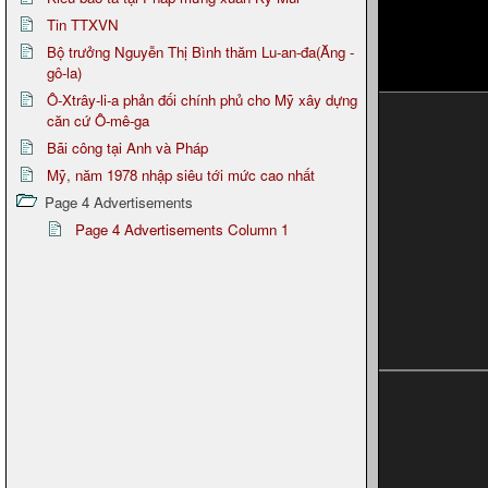
Tin TTXVN
Bộ trưởng Nguyễn Thị Bình thăm Lu-an-đa(Ăng -
gô-la)
Ô-Xtrây-li-a phản đối chính phủ cho Mỹ xây dựng
căn cứ Ô-mê-ga
Bãi công tại Anh và Pháp
Mỹ, năm 1978 nhập siêu tới mức cao nhất
Page 4 Advertisements
Page 4 Advertisements Column 1