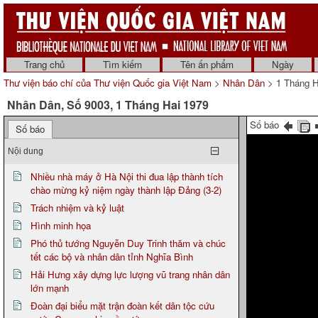
Trang chủ
Tìm kiếm
Tên ấn phẩm
Ngày
Thư viện báo chí của Thư viện Quốc gia Việt Nam
>
Nhân Dân
> 1 Tháng H
Nhân Dân, Số 9003, 1 Tháng Hai 1979
Số báo
Số báo
Nội dung
Nhiều nhà máy ở Hà Nội thi đua lập thành tích
chào mừng kỷ niệm ngày thành lập Đảng (3-2)
Trách nhiệm và kỷ luật
Hình minh họa
Phó thủ tướng Nguyễn Duy Trinh thăm và chúc
tết các bộ và nhân dân tỉnh Nghĩa Bình
Hải Hưng xây dựng lực lượng vũ trang nhân dân
lớn mạnh
Đoàn đại biểu mặt trận đoàn kết dân tộc cứu