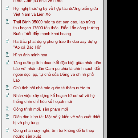
nước Cam-pu-chia về nước
Hội nghị thường kỳ về hợp tác đường biển giữa
Việt Nam và Liên Xô
Thái Bình 35000 héc ta đất san cao, lấp trũng
thu hoạch 17500 tấn thóc. Đắc Lắc công trường
Buôn Triết đẩy mạnh khai hoang
Hà Bắc phát động phong trào thi đua xây dựng
"Ao cá Bác Hồ"
Hình ảnh minh họa
Tăng cường tình đoàn kết đặc biệt giữa nhân dân
Lào với nhân dân Cam-pu-chia là chính sách đối
ngoại độc lập, tự chủ của Đảng và chính phủ
Lào
Chủ tịch hội nhà báo quốc tế thăm nước ta
Nhân việc xây dựng kế hoạch từ cơ sở về hệ
thống chín chỉ tiêu kế hoạch mới
Công trình mới, sản phẩm mới
Diễn đàn kinh tế: Một số ý kiến về sản xuất thiết
bị và phụ tùng
Công nhân suy nghĩ, tìm tòi không để lò thép
ngừng sản xuất