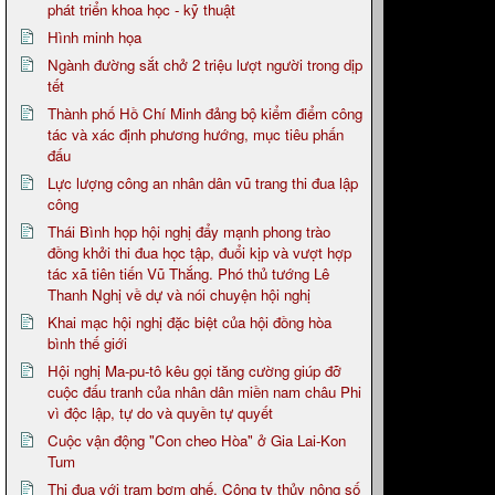
phát triển khoa học - kỹ thuật
Hình minh họa
Ngành đường sắt chở 2 triệu lượt người trong dịp
tết
Thành phố Hồ Chí Minh đảng bộ kiểm điểm công
tác và xác định phương hướng, mục tiêu phấn
đấu
Lực lượng công an nhân dân vũ trang thi đua lập
công
Thái Bình họp hội nghị đẩy mạnh phong trào
đồng khởi thi đua học tập, đuổi kịp và vượt hợp
tác xã tiên tiến Vũ Thắng. Phó thủ tướng Lê
Thanh Nghị về dự và nói chuyện hội nghị
Khai mạc hội nghị đặc biệt của hội đồng hòa
bình thế giới
Hội nghị Ma-pu-tô kêu gọi tăng cường giúp đỡ
cuộc đấu tranh của nhân dân miền nam châu Phi
vì độc lập, tự do và quyền tự quyết
Cuộc vận động "Con cheo Hòa" ở Gia Lai-Kon
Tum
Thi đua với trạm bơm ghế. Công ty thủy nông số