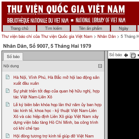
Trang chủ
Tìm kiếm
Tên ấn phẩm
Ngày
Thư viện báo chí của Thư viện Quốc gia Việt Nam
>
Nhân Dân
> 5 Tháng H
Nhân Dân, Số 9007, 5 Tháng Hai 1979
Số báo
Số báo
Nội dung
Hà Nội, Vĩnh Phú, Hà Bắc mở hội lao động sản
xuất đầu xuân
Sự phát triển tốt đẹp của quan hệ hữu nghị, hợp
tác Việt Nam-Liên Xô
Lễ ký biên bản khóa họp lần thứ năm ủy ban hợp
tác kinh tế, khoa học - kỹ thuật Việt Nam-Liên
Xô và các hiệp định Liên Xô giúp Việt Nam xây
dựng viện bảo tàng Hồ Chí Minh, ba công trình
có khí chế tạo
Hội đồng tương trợ kinh tế giúp đỡ Việt Nam