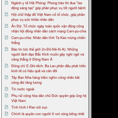
Ngành y tế Hải Phòng: Phong trào thi đua "lao
động sáng tạo" góp phần phục vụ tốt người bệnh
Hội chữ thập đỏ Việt Nam cố tổ chức, góp phần
phục vụ sức khỏe nhân dân
Ấn Độ: Tổ chức ngày toàn quốc vận động công
nhận hội đồng nhân dân cách mạng Cam-pu-chia
Cam-pu-chia: Nhân dân tỉnh Ta Keo mừng chiến
thắng
Báo tin tức thế giới (In-Đô-Nê-Xi-A): Những
người lãnh đạo Bắc Kinh muốn gây nghi ngờ và
căng thẳng ở Đông Nam Á
Đồng chí E.Ghi-rếch: Ba Lan phấn đấu phát triển
kinh tế có hiệu quả và cân đối
Tây Ban Nha hàng trăm nghìn công nhân bãi
công đòi tăng lương
Tin nước ngoài
Phụ nữ cộng hòa dân chủ Đức quyên góp ủng hộ
Việt Nam
Tình hình I-Ran sôi sục
Chính là quyền con người ở nơi nóng bỏng nhất