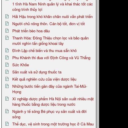
1 tỉnh Hà Nam Ninh quản lý và khai thác tốt các
công trình thủy lợi
Hải Hậu trong khó khăn chăn nuôi vẫn phát triển
Người chủ nông thôn. Cán bộ tốt, đơn vị tốt
Phát triển bèo hoa dâu
Thanh Hóa: Đông Thiệu chọn lọc và bảo quản
mười nghìn tấn giống khoai tây
Đình Lập chế biến và thu mua sắn khô
Phu Khánh thi đua với Định Công và Vũ Thắng
Sức Khỏe
Sản xuất và sử dụng thuốc ta
Kết quả nghiên cứu của viện dược liệu
Những bước tiến gần đây của ngành Tai-Mũi-
Họng
Xí nghiệp dược phẩm Hà Nội sản xuất nhiều mặt
hàng thuốc bằng dược liệu trong nước
Ngành y tế sông Bé phục vụ sản xuất và đời
sống
Thể dục, vệ sinh trong một trường học ở Cà Mau