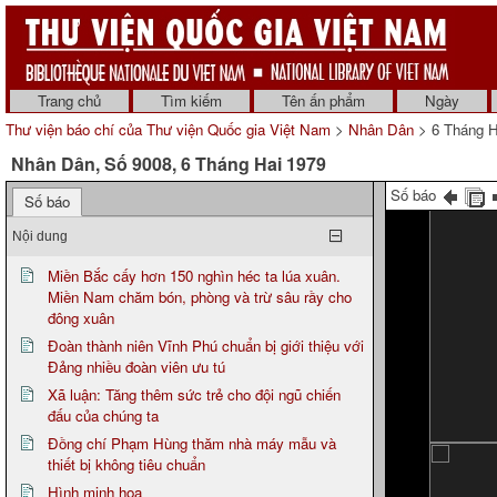
Trang chủ
Tìm kiếm
Tên ấn phẩm
Ngày
Thư viện báo chí của Thư viện Quốc gia Việt Nam
>
Nhân Dân
> 6 Tháng H
Nhân Dân, Số 9008, 6 Tháng Hai 1979
Số báo
Số báo
Nội dung
Miền Bắc cấy hơn 150 nghìn héc ta lúa xuân.
Miền Nam chăm bón, phòng và trừ sâu rầy cho
đông xuân
Đoàn thành niên Vĩnh Phú chuẩn bị giới thiệu với
Đảng nhiều đoàn viên ưu tú
Xã luận: Tăng thêm sức trẻ cho đội ngũ chiến
đấu của chúng ta
Đồng chí Phạm Hùng thăm nhà máy mẫu và
thiết bị không tiêu chuẩn
Hình minh họa