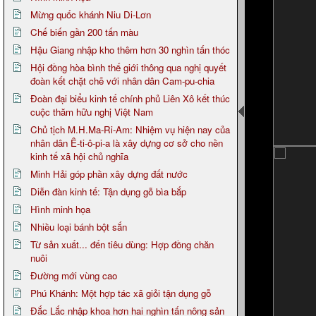
Mừng quốc khánh Niu Di-Lơn
Chế biến gần 200 tấn màu
Hậu Giang nhập kho thêm hơn 30 nghìn tấn thóc
Hội đồng hòa bình thế giới thông qua nghị quyết
đoàn kết chặt chẽ với nhân dân Cam-pu-chia
Đoàn đại biểu kinh tế chính phủ Liên Xô kết thúc
cuộc thăm hữu nghị Việt Nam
Chủ tịch M.H.Ma-Ri-Am: Nhiệm vụ hiện nay của
nhân dân Ê-ti-ô-pi-a là xây dựng cơ sở cho nền
kinh tế xã hội chủ nghĩa
Minh Hải góp phần xây dựng đất nước
Diễn đàn kinh tế: Tận dụng gỗ bìa bắp
Hình minh họa
Nhiều loại bánh bột sắn
Từ sản xuất... đến tiêu dùng: Hợp đồng chăn
nuôi
Đường mới vùng cao
Phú Khánh: Một hợp tác xã giỏi tận dụng gỗ
Đắc Lắc nhập khoa hơn hai nghìn tấn nông sản