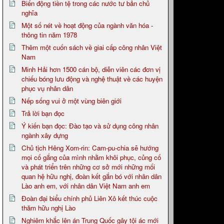
Biến động tiền tệ trong các nước tư bản chủ
nghĩa
Một số nét về hoạt động của ngành văn hóa -
thông tin năm 1978
Thêm một cuốn sách về giai cấp công nhân Việt
Nam
Minh Hải hơn 1500 cán bộ, diễn viên các đơn vị
chiếu bóng lưu động và nghệ thuật về các huyện
phục vụ nhân dân
Nếp sống vui ở một vùng biên giới
Trả lời bạn đọc
Ý kiến bạn đọc: Đào tạo và sử dụng công nhân
ngành xây dựng
Chủ tịch Hêng Xom-rin: Cam-pu-chia sẽ hướng
mọi cố gắng của mình nhằm khôi phục, củng cố
và phát triển trên những cơ sở mới những mối
quan hệ hữu nghị, đoàn kết gắn bó với nhân dân
Lào anh em, với nhân dân Việt Nam anh em
Đoàn đại biểu chính phủ Liên Xô kết thúc cuộc
thăm hữu nghị Lào
Nghiêm khắc lên án Trung Quốc gây tội ác mới