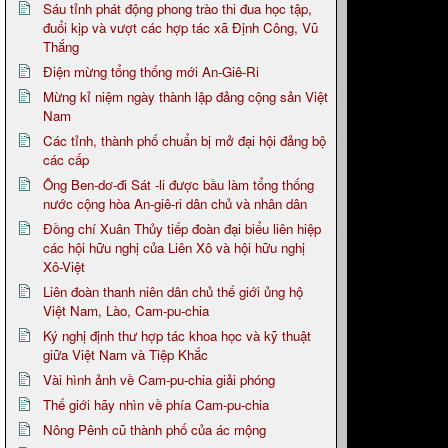
Sáu tỉnh phát động phong trào thi đua học tập,
đuổi kịp và vượt các hợp tác xã Định Công, Vũ
Thắng
Điện mừng tổng thống mới An-Giê-Ri
Mừng kỉ niệm ngày thành lập đảng cộng sản Việt
Nam
Các tỉnh, thành phố chuẩn bị mở đại hội đảng bộ
các cấp
Ông Ben-dơ-đi Sát -li được bầu làm tổng thống
nước cộng hòa An-giê-ri dân chủ và nhân dân
Đồng chí Xuân Thủy tiếp đoàn đại biểu liên hiệp
các hội hữu nghị của Liên Xô và hội hữu nghị
Xô-Việt
Liên đoàn thanh niên dân chủ thế giới ủng hộ
Việt Nam, Lào, Cam-pu-chia
Ký nghị định thư hợp tác khoa học và kỹ thuật
giữa Việt Nam và Tiệp Khắc
Vài hình ảnh về Cam-pu-chia giải phóng
Thế giới hãy nhìn về phía Cam-pu-chia
Nông Pênh cũ thành phố của ác mộng