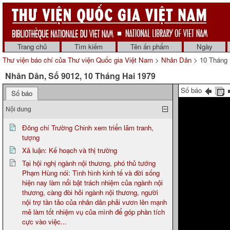
Trang chủ
Tìm kiếm
Tên ấn phẩm
Ngày
Thư viện báo chí của Thư viện Quốc gia Việt Nam
>
Nhân Dân
> 10 Tháng 
Nhân Dân, Số 9012, 10 Tháng Hai 1979
Số báo
Số báo
Nội dung
Đông chí Trường Chinh xem triển lãm tranh,
tượng
Xã luận: Kế hoạch và thị trường
Tại hội nghị ngành nội thương, phó thủ tướng
Phạm Hùng nói: Tình hình kinh tế và đời sống
hiện nay làm nổi bật trách nhiệm của ngành nội
thương, càng đòi hỏi ngành nội thương, người
nội trợ tần tảo của nhân dân phải vươn lên mạnh
mẽ làm tốt nhiệm vụ của mình để góp phần tích
cực vào việc...