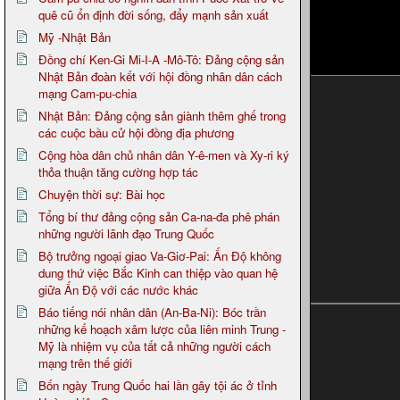
quê cũ ổn định đời sống, đẩy mạnh sản xuất
Mỹ -Nhật Bản
Đồng chí Ken-Gi Mi-I-A -Mô-Tô: Đảng cộng sản
Nhật Bản đoàn kết với hội đồng nhân dân cách
mạng Cam-pu-chia
Nhật Bản: Đảng cộng sản giành thêm ghế trong
các cuộc bầu cử hội đồng địa phương
Cộng hòa dân chủ nhân dân Y-ê-men và Xy-ri ký
thỏa thuận tăng cường hợp tác
Chuyện thời sự: Bài học
Tổng bí thư đảng cộng sản Ca-na-đa phê phán
những người lãnh đạo Trung Quốc
Bộ trưởng ngoại giao Va-Giơ-Pai: Ấn Độ không
dung thứ việc Bắc Kinh can thiệp vào quan hệ
giữa Ấn Độ với các nước khác
Báo tiếng nói nhân dân (An-Ba-Ni): Bóc trần
những kế hoạch xâm lược của liên minh Trung -
Mỹ là nhiệm vụ của tất cả những người cách
mạng trên thế giới
Bốn ngày Trung Quốc hai lần gây tội ác ở tỉnh