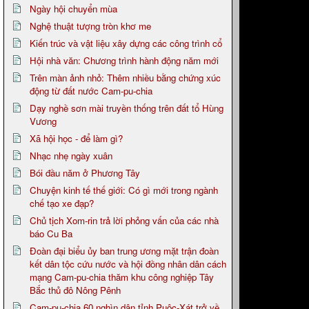
Ngày hội chuyển mùa
Nghệ thuật tượng tròn khơ me
Kiến trúc và vật liệu xây dựng các công trình cổ
Hội nhà văn: Chương trình hành động năm mới
Trên màn ảnh nhỏ: Thêm nhiều bằng chứng xúc
động từ đất nước Cam-pu-chia
Dạy nghề sơn mài truyền thống trên đất tổ Hùng
Vương
Xã hội học - để làm gì?
Nhạc nhẹ ngày xuân
Bói đầu năm ở Phương Tây
Chuyện kinh tế thế giới: Có gì mới trong ngành
chế tạo xe đạp?
Chủ tịch Xom-rin trả lời phỏng vấn của các nhà
báo Cu Ba
Đoàn đại biểu ủy ban trung ương mặt trận đoàn
kết dân tộc cứu nước và hội đồng nhân dân cách
mạng Cam-pu-chia thăm khu công nghiệp Tây
Bắc thủ đô Nông Pênh
Cam-pu-chia 60 nghìn dân tỉnh Puôc-Xát trở về