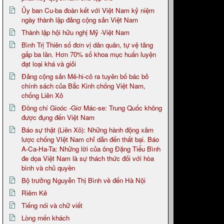
Ủy ban Cu-ba đoàn kết với Việt Nam kỷ niệm
ngày thành lập đảng cộng sản Việt Nam
Thành lập hội hữu nghị Mỹ -Việt Nam
Bình Trị Thiên số đơn vị dân quân, tự vệ tăng
gấp ba lần. Hơn 70% số khoa mục huấn luyện
đạt loại khá và giỏi
Đảng cộng sản Mê-hi-cô ra tuyên bố bác bỏ
chính sách của Bắc Kinh chống Việt Nam,
chống Liên Xô
Đồng chí Gioóc -Giơ Mác-se: Trung Quốc không
được đụng đến Việt Nam
Báo sự thật (Liên Xô): Những hành động xâm
lược chống VIệt Nam chỉ dẫn đến thất bại. Báo
A-Ca-Ha-Ta: Những lời của ông Đặng Tiểu Bình
đe dọa Việt Nam là sự thách thức đối với hòa
bình và chủ quyền
Bộ trưởng Nguyễn Thị Bình về đến Hà Nội
Riêm Kê
Tiếng nói và chữ viết
Lòng mến khách