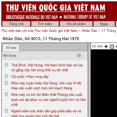
Trang chủ
Tìm kiếm
Tên ấn phẩm
Ngày
Thư viện báo chí của Thư viện Quốc gia Việt Nam
>
Nhân Dân
> 11 Tháng 
Nhân Dân, Số 9013, 11 Tháng Hai 1979
Số báo
Số báo
Nội dung
Thái Bình, Hải Hưng, Hà Nam Ninh bảo vệ lúa,
cố gắng cấy hết trong thời vụ tốt nhất
Cả nước I-Ran vùng dậy
Nhà máy luyện thép Gia Sàng, nhà máy Vi-đô-
thép sản xuất vượt mức kế hoạch tháng
Nhà máy cơ khí An Biên (Hải Phòng) sản xuất
quạt cao áp phục vụ các ngành luyện kim và hóa
chất
Ngành kiểm sát nhân dân góp phần bảo vệ và
phát huy quyền làm chủ tập thể