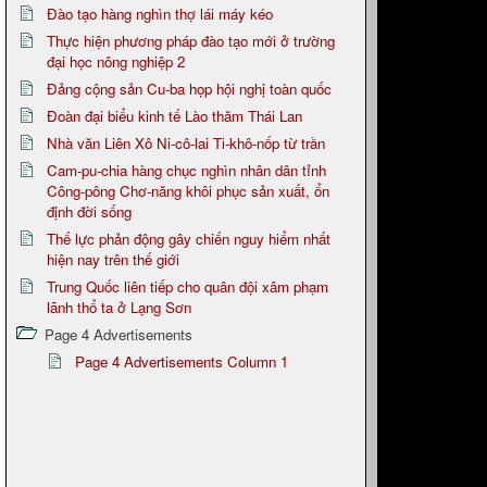
Đào tạo hàng nghìn thợ lái máy kéo
Thực hiện phương pháp đào tạo mới ở trường
đại học nông nghiệp 2
Đảng cộng sản Cu-ba họp hội nghị toàn quốc
Đoàn đại biểu kinh tế Lào thăm Thái Lan
Nhà văn Liên Xô Ni-cô-lai Ti-khô-nốp từ trần
Cam-pu-chia hàng chục nghìn nhân dân tỉnh
Công-pông Chơ-năng khôi phục sản xuất, ổn
định đời sống
Thế lực phản động gây chiến nguy hiểm nhất
hiện nay trên thế giới
Trung Quốc liên tiếp cho quân đội xâm phạm
lãnh thổ ta ở Lạng Sơn
Page 4 Advertisements
Page 4 Advertisements Column 1