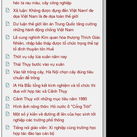
héc ta rau màu, cây công nghiệp
Xã luận: Không được đụng đến VIệt Nam! đe
dọa Việt Nam là đe dọa toàn thế giới
Dư luận thế giới lên án Trung Quốc tăng cường
những hành động chống Việt Nam
Lễ cung nghinh Kim quan hòa thượng Thích Giác
Nhiên, nhập bảo tháp được tổ chức trọng thể tại
tổ đình thuyền tôn Huế
Thời vụ cấy lúa xuân năm nay
Thái Thụy bước vào vụ xuân
Vào tết trồng cây, Hà Nội chọn cây đúng tiêu
chuẩn để trồng
lA Hà Bắc tổng kết kinh nghiệm và tổ chức thi
đua với hợp tác xã Cảnh Thụy
Cảnh Thụy với những mục tiêu năm 1980
Hình ảnh nông thôn: Hồ nước ở "Cổng Trời"
Một số ý kiến về đường đi lên của học sinh tốt
nghiệp các trường phổ thông
Tiếng nói giáo viên: Xí nghiệp cùng trường học
hợp tác đào tạo cán bộ