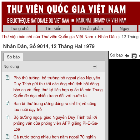
Trang chủ
Tìm kiếm
Tên ấn phẩm
Ngày
Thư viện báo chí của Thư viện Quốc gia Việt Nam
>
Nhân Dân
> 12 Tháng 
Nhân Dân, Số 9014, 12 Tháng Hai 1979
Số báo
Số báo
Nội dung
Phó thủ tướng, bộ trưởng bộ ngoại giao Nguyễn
Duy Trinh gửi thư tới các ông chủ tịch hội đồng
bảo an và tổng thư ký liên hợp quốc tố cáo Trung
Quốc đe dọa chiến tranh đối với nước ta
Ban bí thư trung ương đảng ra chỉ thị về công
tác nuôi dạy trẻ
Bộ trưởng ngoại giao Nguyễn Duy Trinh trả lời
phỏng vấn của phóng viên AFP giăng Pi-E-Ga-
Loa
Cả nước trồng nhiều hơn năm ngoái 70 nghìn