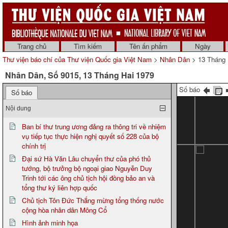
Trang chủ
Tìm kiếm
Tên ấn phẩm
Ngày
Thư viện báo chí của Thư viện Quốc gia Việt Nam
>
Nhân Dân
> 13 Tháng 
Nhân Dân, Số 9015, 13 Tháng Hai 1979
Số báo
Số báo
Nội dung
Ban bí thư trung ương đảng ra thông tri về nhiệm
vụ tiếp tục thực hiện nghị quyết số 228 của bộ
chính trị
Đại sứ Hà Văn Lâu chuyển thư của phó thủ
tướng, bộ trưởng bộ ngoại giao Nguyễn Duy
Trinh tới các ông chủ tịch hội đồng bảo an và
tổng thư ký liên hợp quốc
Chủ tịch Tôn Đức Thắng mừng tổng thống nước
cộng hòa nhân dân Mông Cổ
Hình ảnh minh họa