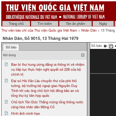
Trang chủ
Tìm kiếm
Tên ấn phẩm
Ngày
Thư viện báo chí của Thư viện Quốc gia Việt Nam
>
Nhân Dân
> 13 Tháng 
Nhân Dân, Số 9015, 13 Tháng Hai 1979
Số báo
Số báo
Nội dung
Ban bí thư trung ương đảng ra thông tri về nhiệm
vụ tiếp tục thực hiện nghị quyết số 228 của bộ
chính trị
Đại sứ Hà Văn Lâu chuyển thư của phó thủ
tướng, bộ trưởng bộ ngoại giao Nguyễn Duy
Trinh tới các ông chủ tịch hội đồng bảo an và
tổng thư ký liên hợp quốc
Chủ tịch Tôn Đức Thắng mừng tổng thống nước
cộng hòa nhân dân Mông Cổ
Hình ảnh minh họa