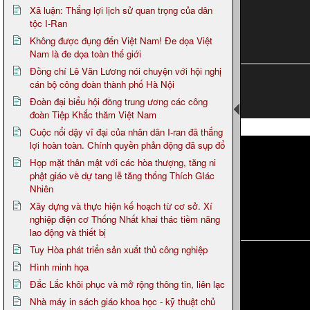
Xã luận: Thắng lợi lịch sử quan trọng của dân
tộc I-Ran
Không được đụng đến Việt Nam! Đe dọa Việt
Nam là đe dọa toàn thế giới
Đồng chí Lê Văn Lương nói chuyện với hội nghị
cán bộ công đoàn thành phố Hà Nội
Đoàn đại biểu hội đồng trung ương các công
đoàn Tiệp Khắc thăm Việt Nam
Page 2
Cuộc nổi dậy vĩ đại của nhân dân I-ran đã thắng
lợi hoàn toàn. Chính quyền phản động đã sụp đổ
Họp mặt thân mật với các hòa thượng, tăng ni
phật giáo về dự tang lễ tăng thống Thích GIác
Nhiên
Xây dựng và thực hiện kế hoạch từ cơ sở. Xí
nghiệp điện cơ Thống Nhất khai thác tiềm năng
lao động và thiết bị
Tuy Hòa phát triển sản xuất thủ công nghiệp
Hình minh họa
Đắc Lắc khôi phục và mở rộng thông tin, liên lạc
Nhà máy in sách giáo khoa học - kỹ thuật chủ