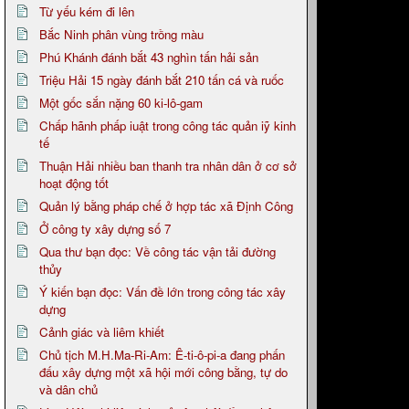
Từ yếu kém đi lên
Bắc Ninh phân vùng trồng màu
Phú Khánh đánh bắt 43 nghìn tấn hải sản
Triệu Hải 15 ngày đánh bắt 210 tấn cá và ruốc
Một gốc sắn nặng 60 ki-lô-gam
Chấp hãnh phấp iuật trong công tác quản iỹ kinh
tế
Thuận Hải nhiều ban thanh tra nhân dân ở cơ sở
hoạt động tốt
Quản lý bằng pháp chế ở hợp tác xã Định Công
Ở công ty xây dựng số 7
Qua thư bạn đọc: Về công tác vận tải đường
thủy
Ý kiến bạn đọc: Vấn đề lớn trong công tác xây
dựng
Cảnh giác và liêm khiết
Chủ tịch M.H.Ma-Ri-Am: Ê-ti-ô-pi-a đang phấn
đấu xây dựng một xã hội mới công bằng, tự do
và dân chủ