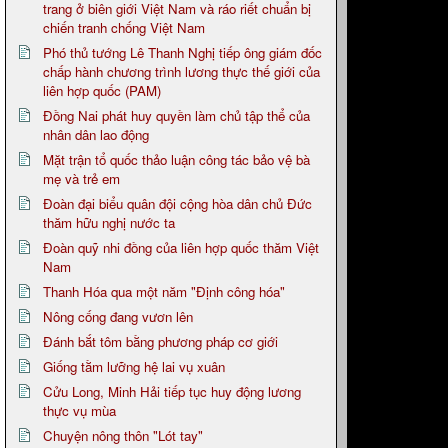
trang ở biên giới Việt Nam và ráo riết chuẩn bị
chiến tranh chống Việt Nam
Phó thủ tướng Lê Thanh Nghị tiếp ông giám đốc
chấp hành chương trình lương thực thế giới của
liên hợp quốc (PAM)
Đồng Nai phát huy quyền làm chủ tập thể của
nhân dân lao động
Mặt trận tổ quốc thảo luận công tác bảo vệ bà
mẹ và trẻ em
Đoàn đại biểu quân đội cộng hòa dân chủ Đức
thăm hữu nghị nước ta
Đoàn quỹ nhi đồng của liên hợp quốc thăm Việt
Nam
Thanh Hóa qua một năm "Định công hóa"
Nông cống đang vươn lên
Đánh bắt tôm bằng phương pháp cơ giới
Giống tằm lưỡng hệ lai vụ xuân
Cửu Long, Minh Hải tiếp tục huy động lương
thực vụ mùa
Chuyện nông thôn "Lót tay"