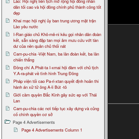
Lào: Hội nghị liên tịch mở rộng hội đồng nhân
dân tối cao và hội đồng chính phủ thành công tốt
đẹp
Khai mạc hội nghị ủy ban trung ương mặt trận
Lào yêu nước
I-Ran giáo chủ Khô-mê-ni kêu gọi nhân dân đoàn
kết, sẵn sàng đập tan mọi âm mưu cứu vớt tàn
dư của nền quân chủ thối nát
Cam-pu-chia -Việt Nam, ba lần đoàn kết, ba lần
chiến thắng
Đồng chí A.Phát-ta I-xmai hội đàm với chủ tịch
Y.A-ra-phát về tình hình Trung Đông
Pháp viện tối cao Pa-ri-xtan quyết định hoãn thi
hành án xử tử ông A-li Bút -tô
Giới cầm quyền Bắc Kinh gây sức ep với Thái
Lan
Cam-pu-chia các nơi tiếp tục xây dựng và củng
cố chính quyền cơ sở
Page 4 Advertisements
Page 4 Advertisements Column 1