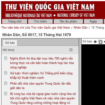
Trang chủ
Tìm kiếm
Tên ấn phẩm
Ngày
Thư viện báo chí của Thư viện Quốc gia Việt Nam
>
Nhân Dân
> 15 Tháng 
Nhân Dân, Số 9017, 15 Tháng Hai 1979
Số báo
Số báo
Nội dung
Nghĩa Bình thi đua đạt mục tiêu 700 nghìn tấn
lương thực và căn bản hoàn thành hợp tác hóa
nông nghiệp
Xã luận: Kinh nghiệm Vũ Thắng phổ biến rộng
khắp kỹ thuật thâm canh
Phản đối nhà cầm quyền Trung Quốc lấn đất,
giết dân ta
Bị vong lục của bộ ngoại giao nước cộng hòa xã
hội chủ nghĩa Việt Nam về việc nhà cầm quyền
Trung Quốc tăng cường những hoạt động vũ