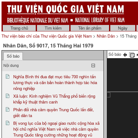
Trang chủ
Tìm kiếm
Tên ấn phẩm
Ngày
Thư viện báo chí của Thư viện Quốc gia Việt Nam
>
Nhân Dân
> 15 Tháng 
Nhân Dân, Số 9017, 15 Tháng Hai 1979
Số báo
Số báo
Nội dung
Nghĩa Bình thi đua đạt mục tiêu 700 nghìn tấn
lương thực và căn bản hoàn thành hợp tác hóa
nông nghiệp
Xã luận: Kinh nghiệm Vũ Thắng phổ biến rộng
khắp kỹ thuật thâm canh
Phản đối nhà cầm quyền Trung Quốc lấn đất,
giết dân ta
Bị vong lục của bộ ngoại giao nước cộng hòa xã
hội chủ nghĩa Việt Nam về việc nhà cầm quyền
Trung Quốc tăng cường những hoạt động vũ