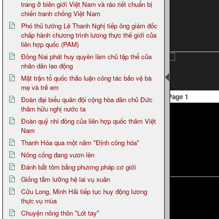
trang ở biên giới Việt Nam và ráo riết chuẩn bị
chiến tranh chống Việt Nam
Phó thủ tướng Lê Thanh Nghị tiếp ông giám đốc
chấp hành chương trình lương thực thế giới của
liên hợp quốc (PAM)
Đồng Nai phát huy quyền làm chủ tập thể của
nhân dân lao động
Mặt trận tổ quốc thảo luận công tác bảo vệ bà
mẹ và trẻ em
Page 1
Đoàn đại biểu quân đội cộng hòa dân chủ Đức
thăm hữu nghị nước ta
Đoàn quỹ nhi đồng của liên hợp quốc thăm Việt
Nam
Thanh Hóa qua một năm "Định công hóa"
Nông cống đang vươn lên
Đánh bắt tôm bằng phương pháp cơ giới
Giống tằm lưỡng hệ lai vụ xuân
Cửu Long, Minh Hải tiếp tục huy động lương
thực vụ mùa
Chuyện nông thôn "Lót tay"