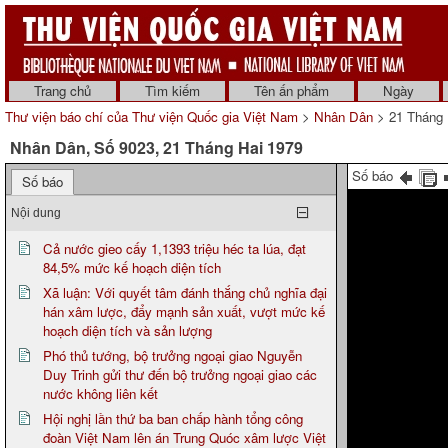
Trang chủ
Tìm kiếm
Tên ấn phẩm
Ngày
Thư viện báo chí của Thư viện Quốc gia Việt Nam
>
Nhân Dân
> 21 Tháng 
Nhân Dân, Số 9023, 21 Tháng Hai 1979
Số báo
Số báo
Nội dung
Cả nước gieo cấy 1,1393 triệu héc ta lúa, đạt
84,5% mức kế hoạch diện tích
Xã luận: Với quyết tâm đánh thắng chủ nghĩa đại
hán xâm lược, đẩy mạnh sản xuất, vượt mức kế
hoạch diện tích và sản lượng
Phó thủ tướng, bộ trưởng ngoại giao Nguyễn
Duy Trinh gửi thư đến bộ trưởng ngoại giao các
nước không liên kết
Hội nghị lần thứ ba ban chấp hành tổng công
đoàn Việt Nam lên án Trung Quóc xâm lược Việt