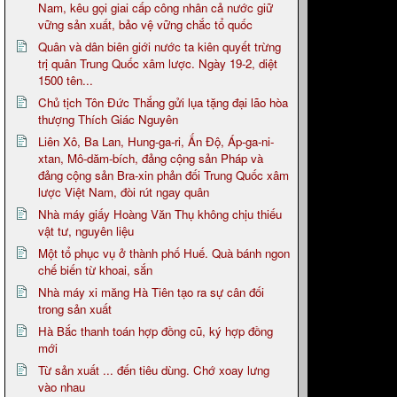
Nam, kêu gọi giai cấp công nhân cả nước giữ
vững sản xuất, bảo vệ vững chắc tổ quốc
Quân và dân biên giới nước ta kiên quyết trừng
trị quân Trung Quốc xâm lược. Ngày 19-2, diệt
1500 tên...
Chủ tịch Tôn Đức Thắng gửi lụa tặng đại lão hòa
thượng Thích Giác Nguyên
Liên Xô, Ba Lan, Hung-ga-ri, Ấn Độ, Áp-ga-ni-
xtan, Mô-dăm-bích, đảng cộng sản Pháp và
đảng cộng sản Bra-xin phản đối Trung Quốc xâm
lược Việt Nam, đòi rút ngay quân
Nhà máy giấy Hoàng Văn Thụ không chịu thiếu
vật tư, nguyên liệu
Một tổ phục vụ ở thành phố Huế. Quà bánh ngon
chế biến từ khoai, sắn
Nhà máy xi măng Hà Tiên tạo ra sự cân đối
trong sản xuất
Hà Bắc thanh toán hợp đồng cũ, ký hợp đồng
mới
Từ sản xuất ... đến tiêu dùng. Chớ xoay lưng
vào nhau