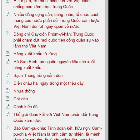
Ê-ti-ô-pi-a, An-ba-ni đoàn kết với Việt Nam
chống bọn xâm lược Trung Quốc
Nhiều đảng cộng sản, công nhân, tổ chức cách
mạng các nước phản đối Trung Quốc xâm lược
Việt Nam đòi rút ngay quân về nước
Đồng chí Cay-xỏn Phôm-vi-hản: Trung Quốc
phải chấm dứt mọi cuộc tiến công quân sự vào
lãnh thổ Việt Nam
Hàng xuất khẩu từ rừng
Hà Sơn Bình tạo nguồn nguyên liệu sản xuất
hàng xuất khẩu
Bạch Thông trồng nấm đen
Diễn châu hai ngày trồng một triệu cây
Nhựa thông
Cót dán
Cánh kiến đỏ
Thế giới đoàn kết với Việt Nam phản đối Trung
Quốc xâm lược
Báo Cam-pu-chia: Tình đoàn kết, hữu nghị Cam-
pu-chia -Việt Nam là tình cảm tự nhiên, là mệnh
lệnh của trái tim, là lý chí mãnh liệt, nguyện