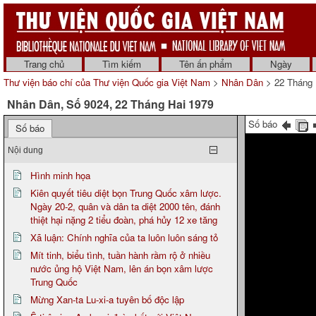
Trang chủ
Tìm kiếm
Tên ấn phẩm
Ngày
Thư viện báo chí của Thư viện Quốc gia Việt Nam
>
Nhân Dân
> 22 Tháng 
Nhân Dân, Số 9024, 22 Tháng Hai 1979
Số báo
Số báo
Nội dung
Hình minh họa
Kiên quyết tiêu diệt bọn Trung Quốc xâm lược.
Ngày 20-2, quân và dân ta diệt 2000 tên, đánh
thiệt hại nặng 2 tiểu đoàn, phá hủy 12 xe tăng
Xã luận: Chính nghĩa của ta luôn luôn sáng tỏ
Mít tinh, biểu tình, tuần hành rầm rộ ở nhiều
nước ủng hộ Việt Nam, lên án bọn xâm lược
Trung Quốc
Mừng Xan-ta Lu-xi-a tuyên bố độc lập