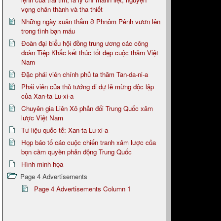
vọng chân thành và tha thiết
Những ngày xuân thắm ở Phnôm Pênh vươn lên
trong tình bạn máu
Đoàn đại biểu hội đồng trung ương các công
đoàn Tiệp Khắc kết thúc tốt đẹp cuộc thăm Việt
Nam
Đặc phái viên chính phủ ta thăm Tan-da-ni-a
Phái viên của thủ tướng đi dự lễ mừng độc lập
của Xan-ta Lu-xi-a
Chuyên gia Liên Xô phản đối Trung Quốc xâm
lược Việt Nam
Tư liệu quốc tế: Xan-ta Lu-xi-a
Họp báo tố cáo cuộc chiến tranh xâm lược của
bọn cầm quyền phản động Trung Quốc
Hình minh họa
Page 4 Advertisements
Page 4 Advertisements Column 1