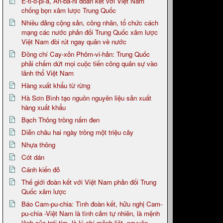
Ê-ti-ô-pi-a, An-ba-ni đoàn kết với Việt Nam
chống bọn xâm lược Trung Quốc
Nhiều đảng cộng sản, công nhân, tổ chức cách
mạng các nước phản đối Trung Quốc xâm lược
Việt Nam đòi rút ngay quân về nước
Đồng chí Cay-xỏn Phôm-vi-hản: Trung Quốc
phải chấm dứt mọi cuộc tiến công quân sự vào
lãnh thổ Việt Nam
Hàng xuất khẩu từ rừng
Hà Sơn Bình tạo nguồn nguyên liệu sản xuất
hàng xuất khẩu
Bạch Thông trồng nấm đen
Diễn châu hai ngày trồng một triệu cây
Nhựa thông
Cót dán
Cánh kiến đỏ
Thế giới đoàn kết với Việt Nam phản đối Trung
Quốc xâm lược
Báo Cam-pu-chia: Tình đoàn kết, hữu nghị Cam-
pu-chia -Việt Nam là tình cảm tự nhiên, là mệnh
lệnh của trái tim, là lý chí mãnh liệt, nguyện