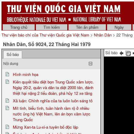
Trang chủ
Tìm kiếm
Tên ấn phẩm
Ngày
Thư viện báo chí của Thư viện Quốc gia Việt Nam
>
Nhân Dân
> 22 Tháng 
Nhân Dân, Số 9024, 22 Tháng Hai 1979
Số báo
Số báo
Nội dung
Hình minh họa
Kiên quyết tiêu diệt bọn Trung Quốc xâm lược.
Ngày 20-2, quân và dân ta diệt 2000 tên, đánh
thiệt hại nặng 2 tiểu đoàn, phá hủy 12 xe tăng
Xã luận: Chính nghĩa của ta luôn luôn sáng tỏ
Mít tinh, biểu tình, tuần hành rầm rộ ở nhiều
nước ủng hộ Việt Nam, lên án bọn xâm lược
Trung Quốc
Mừng Xan-ta Lu-xi-a tuyên bố độc lập