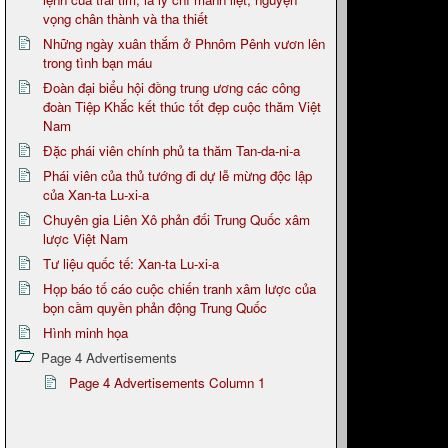
vọng chân thành và tha thiết
Những ngày xuân thắm ở Phnôm Pênh vươn lên
trong tình bạn máu
Đoàn đại biểu hội đồng trung ương các công
đoàn Tiệp Khắc kết thúc tốt đẹp cuộc thăm Việt
Nam
Đặc phái viên chính phủ ta thăm Tan-da-ni-a
Phái viên của thủ tướng đi dự lễ mừng độc lập
của Xan-ta Lu-xi-a
Chuyên gia Liên Xô phản đối Trung Quốc xâm
lược Việt Nam
Tư liệu quốc tế: Xan-ta Lu-xi-a
Họp báo tố cáo cuộc chiến tranh xâm lược của
bọn cầm quyền phản động Trung Quốc
Hình minh họa
Page 4 Advertisements
Page 4 Advertisements Column 1