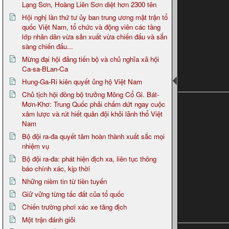
Lạng Sơn, Hoàng Liên Sơn diệt hơn 2300 tên
Hội nghị lần thứ tư ủy ban trung ương mặt trận tổ
quốc Việt Nam, tổ chức và động viên các tầng
lớp nhân dân vừa sản xuất vừa chiến đấu và sắn
sàng chiến đấu...
Mừng đại hội đảng tiến bộ và chủ nghĩa xã hội
Ca-sa-BLan-Ca
Hung-Ga-Ri kiên quyết ủng hộ Việt Nam
Chủ tịch hội đồng bộ trưởng Mông Cổ Gi. Bát-
Mơn-Khơ: Trung Quốc phải chấm dứt ngay cuộc
xâm lược và rút hiết quân đội khỏi lãnh thổ Việt
Nam
Bộ đội ra-đa quyết tâm hoàn thành xuất sắc mọi
nhiệm vụ
Bộ đội ra-đa: phát hiện địch xa, liên tục thông
báo chính xác, kịp thời
Những niềm tin từ tiền tuyến
Giữ vững từng tấc đất của tổ quốc
Chiến trường phơi xác xe tăng địch
Một trận đánh giỏi