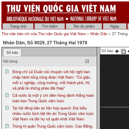
Trang chủ
Tìm kiếm
Tên ấn phẩm
Ngày
Thư viện báo chí của Thư viện Quốc gia Việt Nam
>
Nhân Dân
> 27 Tháng 
Nhân Dân, Số 9029, 27 Tháng Hai 1979
Số báo
Số báo
Nội dung
Đồng chí Lê Duẩn nói chuyện với hội nghị ban
chấp hành tổng công đoàn Việt Nam: "Có giặc,
mỗi xí nghiệp, công trường, mỗi thành phố, thị
xã phải là những pháo đài thép"
Cả nước là một ý chí diên hồng đánh thắng hoàn
toàn bọn Trung Quốc xâm lược
Tại hội đồng bảo an liên hợp quocó: Đại biểu
nhiều nước kịch liệt lên án Trung Quốc xâm lược
Việt Nam và đòi họ rút quân khỏi Việt Nam
Trừng trị quân Trung Quốc xâm lược: Cao Bằng,