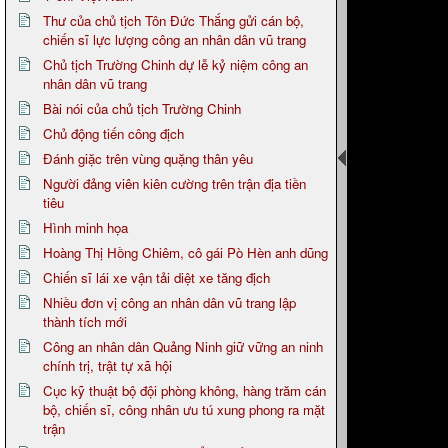
Thư của chủ tịch Tôn Đức Thắng gửi cán bộ,
chiến sĩ lực lượng công an nhân dân vũ trang
Chủ tịch Trường Chinh dự lễ kỷ niệm công an
nhân dân vũ trang
Bài nói của chủ tịch Trường Chinh
Chủ động tiến công địch
Đánh giặc trên vùng quặng thân yêu
Người đảng viên kiên cường trên trận địa tiền
tiêu
Hình minh họa
Hoàng Thị Hồng Chiêm, cô gái Pò Hèn anh dũng
Chiến sĩ lái xe vận tải diệt xe tăng địch
Nhiều đơn vị công an nhân dân vũ trang lập
thành tích mới
Công an nhân dân Quảng Ninh giữ vững an ninh
chính trị, trật tự xã hội
Cục kỹ thuật bộ đội phòng không, hàng trăm cán
bộ, chiến sĩ, công nhân ưu tú xung phong ra mặt
trận