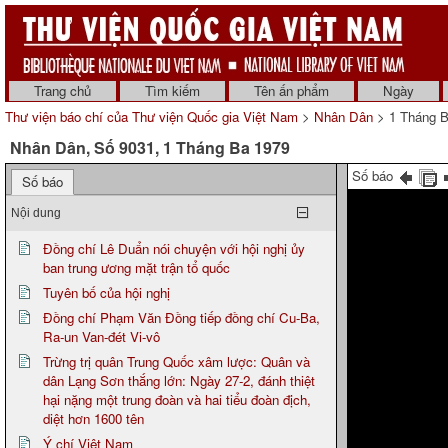
Trang chủ
Tìm kiếm
Tên ấn phẩm
Ngày
Thư viện báo chí của Thư viện Quốc gia Việt Nam
>
Nhân Dân
> 1 Tháng B
Nhân Dân, Số 9031, 1 Tháng Ba 1979
Số báo
Số báo
Nội dung
Đồng chí Lê Duẩn nói chuyện với hội nghị ủy
ban trung ương mặt trận tổ quốc
Tuyên bố của hội nghị
Đồng chí Phạm Văn Đồng tiếp đồng chí Cu-Ba,
Ra-un Van-đét Vi-vô
Trừng trị quân Trung Quốc xâm lược: Quân và
dân Lạng Sơn thắng lớn: Ngày 27-2, đánh thiệt
hại nặng một trung đoàn và hai tiểu đoàn địch,
diệt hơn 1600 tên
Ý chí Việt Nam