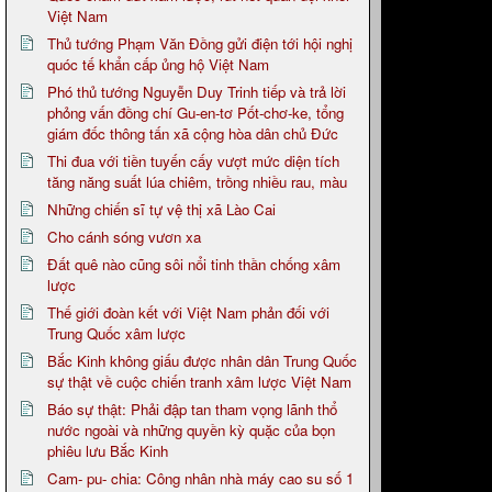
Việt Nam
Thủ tướng Phạm Văn Đồng gửi điện tới hội nghị
quóc tế khẩn cấp ủng hộ Việt Nam
Phó thủ tướng Nguyễn Duy Trinh tiếp và trả lời
phỏng vấn đồng chí Gu-en-tơ Pốt-chơ-ke, tổng
giám đốc thông tấn xã cộng hòa dân chủ Đức
Thi đua với tiền tuyến cấy vượt mức diện tích
tăng năng suất lúa chiêm, trồng nhiều rau, màu
Những chiến sĩ tự vệ thị xã Lào Cai
Cho cánh sóng vươn xa
Đất quê nào cũng sôi nổi tinh thần chống xâm
lược
Thế giới đoàn kết với Việt Nam phản đối với
Trung Quốc xâm lược
Bắc Kinh không giấu được nhân dân Trung Quốc
sự thật về cuộc chiến tranh xâm lược Việt Nam
Báo sự thật: Phải đập tan tham vọng lãnh thổ
nước ngoài và những quyền kỳ quặc của bọn
phiêu lưu Bắc Kinh
Cam- pu- chia: Công nhân nhà máy cao su số 1