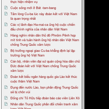
thực hiện nhiệm vụ
Cuộc sống mới ở Bát -tam-bang
Tấm lòng Cu-ba lúc này đoàn kết với Việt Nam
là quan trọng nhất
Các vị lãnh đạo Ha-mai-ca ủng hộ cuộc chiến
đấu chính nghĩa của nhân dân Việt Nam
Hàng nghìn nhân dân thủ đô Phnôm Pênh họp
mít tinh và tuần hành ủng hộ nhân dân Việt Nam
chống Trung Quốc xâm lược
Bộ trưởng ngoại giao Cu-ba khẳng định lại lập
trường ủng hộ Việt Nam
Cán bộ, nhân viên đại sứ quán cộng hòa dân chủ
Đức đoàn kết với Việt Nam chống Trung Quốc
xâm lược
Đoàn kết biểu ngân hàng quốc gia Lào kết thúc
cuộc thăm Việt Nam
Đụng đến nước Lào, bọn phản động Trung Quốc
sẽ bị chôn vùi
Đống chí Tố Hữu tiếp đoàn báo cáo viên Liên Xô
Nhân dân Trung Quốc phản đối chiến tranh xâm
lược Việt Nam