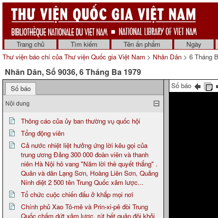
Trang chủ
Tìm kiếm
Tên ấn phẩm
Ngày
Thư viện báo chí của Thư viện Quốc gia Việt Nam
>
Nhân Dân
> 6 Tháng B
Nhân Dân, Số 9036, 6 Tháng Ba 1979
Số báo
Số báo
Nội dung
Thông cáo của ủy ban thường vụ quốc hội
Tổng động viên
Cả nước nhiệt liệt hưởng ứng lời kêu gọi của
trung ương Đảng 300 000 đoàn viên và thanh
niên Hà Nội hô vang "Năm lời thề quyết thắng" .
Quân và dân Lạng Sơn, Hoàng Liên Sơn, Quảng
Ninh diệt 2 500 tên Trung Quốc xâm lược...
Tổ chức cuộc chiến đấu ở khắp mọi nơi
Chính phủ Xao Tô-mê và Prin-xi-pê đòi Trung
Quốc chấm dứt xâm lược, rút hết quân đội khỏi