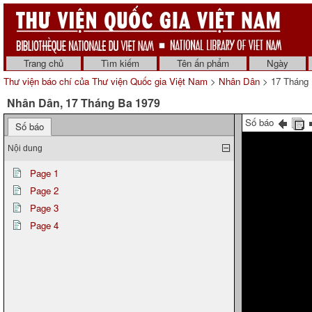
Trang chủ
Tìm kiếm
Tên ấn phẩm
Ngày
Thư viện báo chí của Thư viện Quốc gia Việt Nam
>
Nhân Dân
> 17 Tháng 
Nhân Dân, 17 Tháng Ba 1979
Số báo
Số báo
Nội dung
Page 1
Page 2
Page 3
Page 4