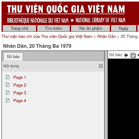
Trang chủ
Tìm kiếm
Tên ấn phẩm
Ngày
Thư viện báo chí của Thư viện Quốc gia Việt Nam
>
Nhân Dân
> 20 Tháng 
Nhân Dân, 20 Tháng Ba 1979
Số báo
Số báo
Nội dung
Page 1
Page 2
Page 3
Page 4