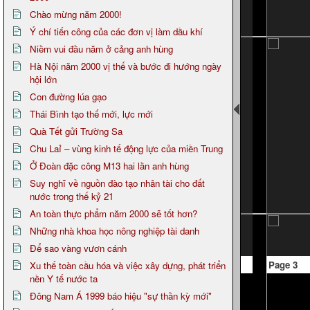
Chào mừng năm 2000!
Ý chí tiến công của các đơn vị làm dầu khí
Niềm vui đầu năm ở cảng anh hùng
Hà Nội năm 2000 vị thế và bước đi hướng ngày
hội lớn
Con đường lúa gạo
Thái Bình tạo thế mới, lực mới
Quà Tết gửi Trường Sa
Chu Laỉ – vùng kinh tế động lực của miền Trung
Ở Đoàn đặc công M13 hai lần anh hùng
Suy nghĩ về nguồn đào tạo nhân tài cho đất
nước trong thế kỷ 21
An toàn thực phẩm năm 2000 sẽ tốt hơn?
Những nhà khoa học nông nghiệp tài danh
Để sao vàng vươn cánh
Page 3
Xu thế toàn cầu hóa và việc xây dựng, phát triển
nền Y tế nước ta
Đông Nam Á 1999 báo hiệu "sự thần kỳ mới"