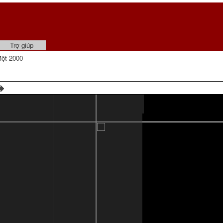
Trợ giúp
ột 2000