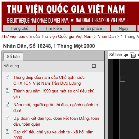
Trang chủ
Tìm kiếm
Tên ấn phẩm
Ngày
Thư viện báo chí của Thư viện Quốc gia Việt Nam
>
Nhân Dân
> 1 Tháng M
Nhân Dân, Số 16248, 1 Tháng Một 2000
Số báo
Số báo
Nội dung
Thông điệp đầu năm của Chủ tịch nước
CHXHCN Việt Nam Trần Đức Lương
Thành tựu năm 1999 qua một số chỉ tiêu chủ
yếu
Năm mới, người người thi đua, ngành ngành thi
đua!
Đại đoàn kết dân tộc, đoàn kết toàn Đảng, toàn
dân, toàn quân
Các chỉ tiêu chủ yếu về kinh tế - xã hội năm
2000